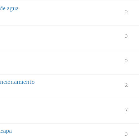
 de agua
0
0
0
uncionamiento
2
7
icapa
0