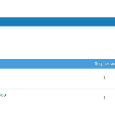
Respuestas
1
800
1