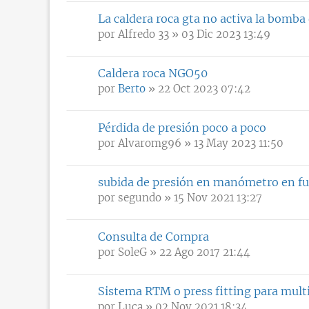
La caldera roca gta no activa la bomba
por
Alfredo 33
» 03 Dic 2023 13:49
Caldera roca NGO50
por
Berto
» 22 Oct 2023 07:42
Pérdida de presión poco a poco
por
Alvaromg96
» 13 May 2023 11:50
subida de presión en manómetro en f
por
segundo
» 15 Nov 2021 13:27
Consulta de Compra
por
SoleG
» 22 Ago 2017 21:44
Sistema RTM o press fitting para mult
por
Luca
» 02 Nov 2021 18:34