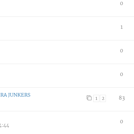
0
1
0
0
ERA JUNKERS
83
1
2
0
4:44