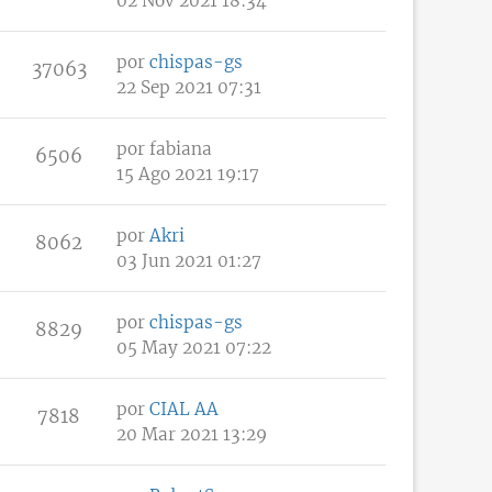
02 Nov 2021 18:34
por
chispas-gs
37063
22 Sep 2021 07:31
por
fabiana
6506
15 Ago 2021 19:17
por
Akri
8062
03 Jun 2021 01:27
por
chispas-gs
8829
05 May 2021 07:22
por
CIAL AA
7818
20 Mar 2021 13:29