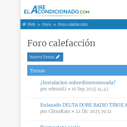
Web
Foro
Foro calefacción
Foro calefacción
Nuevo Tema
Temas
¿Instalacion sobredimensionada?
por
edennil2
» 10 Sep 2025 14:41
Enlazado DELTA DORE RADIO TIBOX 
por
ClimaRam
» 22 Dic 2025 19:12