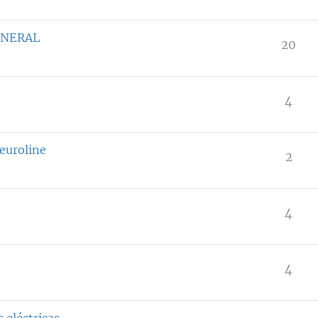
ENERAL
20
4
 euroline
2
4
4
 eléctricas