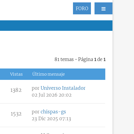
FORO
81 temas • Página
1
de
1
Vistas
Último mensaje
por
Universo Instalador
1382
02 Jul 2026 20:02
por
chispas-gs
1532
23 Dic 2025 07:13