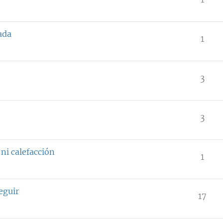
ada
1
3
3
ni calefacción
1
eguir
17