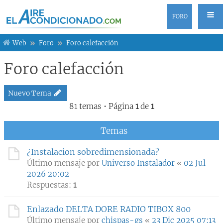
FORO
Web
Foro
Foro calefacción
Foro calefacción
Nuevo Tema
81 temas • Página
1
de
1
Temas
¿Instalacion sobredimensionada?
Último mensaje por
Universo Instalador
«
02 Jul
2026 20:02
Respuestas:
1
Enlazado DELTA DORE RADIO TIBOX 800
Último mensaje por
chispas-gs
«
23 Dic 2025 07:13