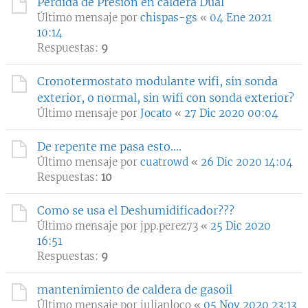
Perdida de Presión en caldera Dual
Último mensaje por
chispas-gs
«
04 Ene 2021
10:14
Respuestas:
9
Cronotermostato modulante wifi, sin sonda
exterior, o normal, sin wifi con sonda exterior?
Último mensaje por
Jocato
«
27 Dic 2020 00:04
De repente me pasa esto....
Último mensaje por
cuatrowd
«
26 Dic 2020 14:04
Respuestas:
10
Como se usa el Deshumidificador???
Último mensaje por
jpp.perez73
«
25 Dic 2020
16:51
Respuestas:
9
mantenimiento de caldera de gasoil
Último mensaje por
julianloco
«
05 Nov 2020 23:13