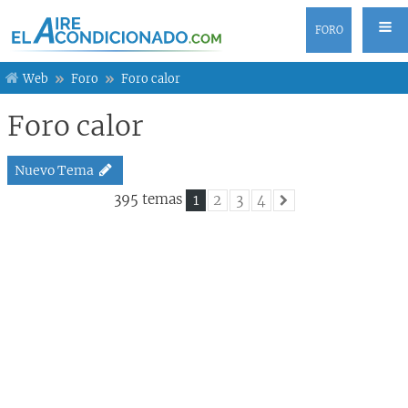
FORO
Web
Foro
Foro calor
Foro calor
Nuevo Tema
395 temas
1
2
3
4
Siguiente