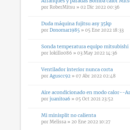
Arranques y paradas Bomba calor Mits
por
RoberMitsu
» 02 Dic 2022 00:36
Duda máquina fujitsu asy 35kp
por
Donomar1985
» 05 Ene 2022 18:33
Sonda temperatura equipo mitsubishi
por
lokillo086
» 03 May 2022 14:36
Ventilador interior nunca corta
por
Aguscc92
» 07 Abr 2022 02:48
Aire acondicionado en modo calor--Ar
por
juanitoa6
» 05 Oct 2021 23:52
Mi minisplit no calienta
por
Melissa
» 20 Ene 2022 10:27