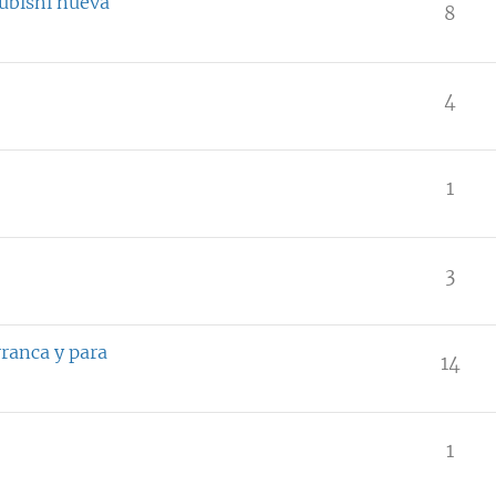
ubishi nueva
8
4
1
3
ranca y para
14
1