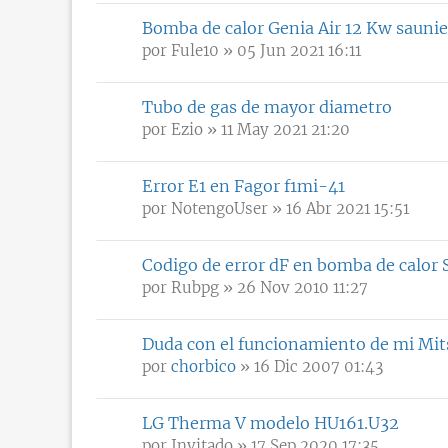
Bomba de calor Genia Air 12 Kw saunie
por
Fule10
» 05 Jun 2021 16:11
Tubo de gas de mayor diametro
por
Ezio
» 11 May 2021 21:20
Error E1 en Fagor f1mi-41
por
NotengoUser
» 16 Abr 2021 15:51
Codigo de error dF en bomba de calor 
por
Rubpg
» 26 Nov 2010 11:27
Duda con el funcionamiento de mi Mit
por
chorbico
» 16 Dic 2007 01:43
LG Therma V modelo HU161.U32
por
Invitado
» 17 Sep 2020 17:35