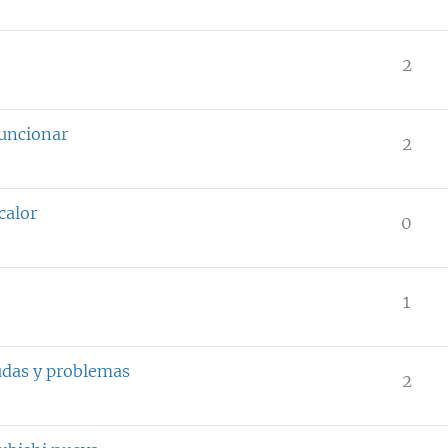
2
funcionar
2
calor
0
1
dudas y problemas
2