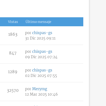
Vistas
Último mensaje
por
chispas-gs
1863
31 Dic 2025 09:11
por
chispas-gs
847
09 Dic 2025 07:24
por
chispas-gs
1289
02 Dic 2025 07:55
por
Merymg
32570
12 Mar 2025 10:46