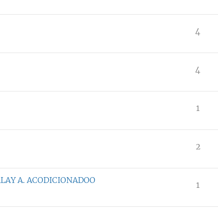
4
4
1
2
LAY A. ACODICIONADOO
1