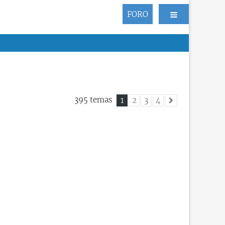
FORO
395 temas
1
2
3
4
Siguiente