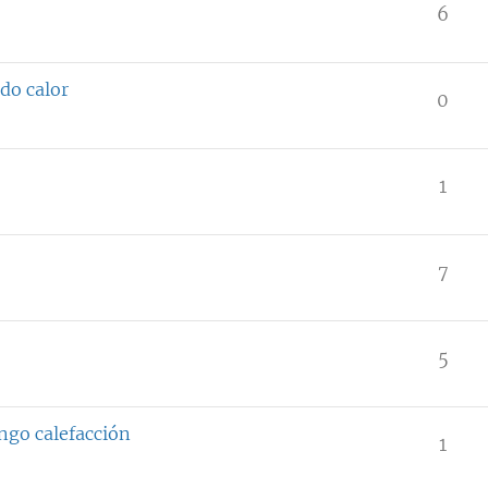
6
do calor
0
1
7
5
ngo calefacción
1