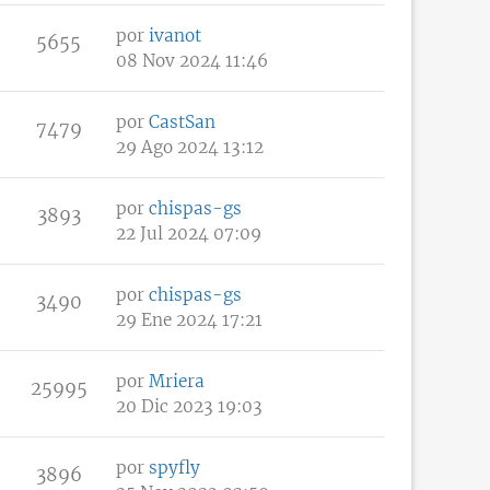
por
ivanot
5655
08 Nov 2024 11:46
por
CastSan
7479
29 Ago 2024 13:12
por
chispas-gs
3893
22 Jul 2024 07:09
por
chispas-gs
3490
29 Ene 2024 17:21
por
Mriera
25995
20 Dic 2023 19:03
por
spyfly
3896