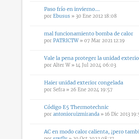
Paso frío en invierno....
por
Ebusus
» 30 Ene 2012 18:08
mal funcionamiento bomba de calor
por
PATRICTW
» 07 Mar 2021 12:19
Vale la pena proteger la unidad exterio
por
Alter W
» 14 Jul 2024 06:03
Haier unidad exterior congelada
por
Sefra
» 26 Ene 2024 19:57
Código E5 Thermotechnic
por
antonioruizmiranda
» 16 Dic 2013 19:
AC en modo calor calienta, ¡pero tambi
por
spyfly
» 30 Oct 2023 08:37