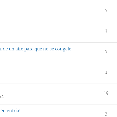
7
3
r de un aire para que no se congele
7
1
19
54
én enfría!
3