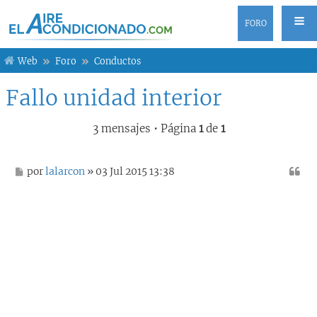
FORO
Web
Foro
Conductos
Fallo unidad interior
3 mensajes • Página
1
de
1
M
por
lalarcon
» 03 Jul 2015 13:38
e
n
s
a
j
e