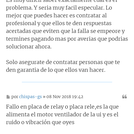
s
problema. Y seria muy facil especular. Lo
a
j
mejor que puedes hacer es contratar al
e
profesional y que ellos te den respuestas
acertadas que eviten que la falla se empeore y
termines pagando mas por averias que podrias
solucionar ahora.
Solo asegurate de contratar personas que te
den garantia de lo que ellos van hacer.
M
por
chispas-gs
» 08 Nov 2018 19:42
e
n
Fallo en placa de relay o placa rele,es la que
s
alimenta el motor ventilador de la ui y es el
a
j
ruido o vibración que oyes
e