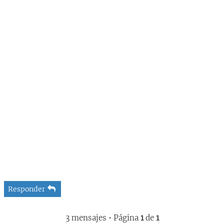
Responder
3 mensajes • Página
1
de
1