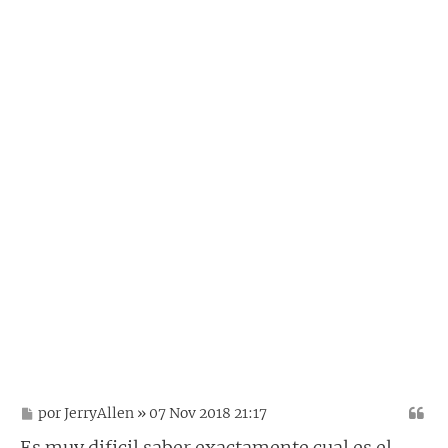
M
por
JerryAllen
» 07 Nov 2018 21:17
e
n
Es muy dificil saber exactamente cual es el