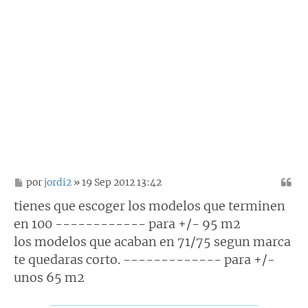
M
por
jordi2
» 19 Sep 2012 13:42
e
n
tienes que escoger los modelos que terminen
s
en 100 ------------ para +/- 95 m2
a
j
los modelos que acaban en 71/75 segun marca
e
te quedaras corto. ------------- para +/-
unos 65 m2