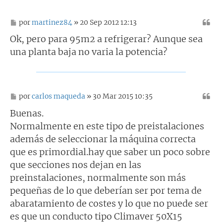
M
por
martinez84
» 20 Sep 2012 12:13
e
n
Ok, pero para 95m2 a refrigerar? Aunque sea
s
una planta baja no varia la potencia?
a
j
e
M
por
carlos maqueda
» 30 Mar 2015 10:35
e
n
Buenas.
s
Normalmente en este tipo de preistalaciones
a
j
además de seleccionar la máquina correcta
e
que es primordial.hay que saber un poco sobre
que secciones nos dejan en las
preinstalaciones, normalmente son más
pequeñas de lo que deberían ser por tema de
abaratamiento de costes y lo que no puede ser
es que un conducto tipo Climaver 50X15