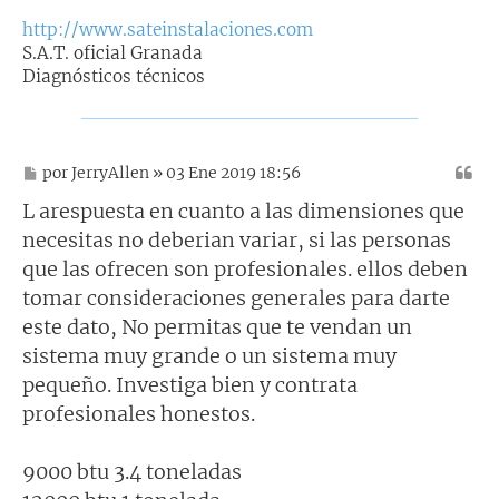
e
http://www.sateinstalaciones.com
S.A.T. oficial Granada
Diagnósticos técnicos
M
por
JerryAllen
» 03 Ene 2019 18:56
e
n
L arespuesta en cuanto a las dimensiones que
s
necesitas no deberian variar, si las personas
a
j
que las ofrecen son profesionales. ellos deben
e
tomar consideraciones generales para darte
este dato, No permitas que te vendan un
sistema muy grande o un sistema muy
pequeño. Investiga bien y contrata
profesionales honestos.
9000 btu 3.4 toneladas