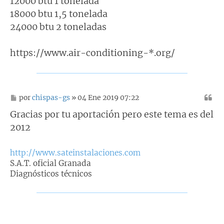
12000 btu 1 tonelada
18000 btu 1,5 tonelada
24000 btu 2 toneladas
https://www.air-conditioning-*.org/
M
por
chispas-gs
» 04 Ene 2019 07:22
e
n
Gracias por tu aportación pero este tema es del
s
2012
a
j
e
http://www.sateinstalaciones.com
S.A.T. oficial Granada
Diagnósticos técnicos