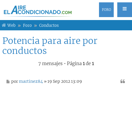
FORO
Web
Foro
Conductos
Potencia para aire por
conductos
7 mensajes • Página
1
de
1
M
por
martinez84
» 19 Sep 2012 13:09
e
n
s
a
j
e