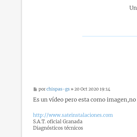
Un
M
por
chispas-gs
» 20 Oct 2020 19:14
e
n
Es un vídeo pero esta como imagen,no 
s
a
j
http://www.sateinstalaciones.com
e
S.A.T. oficial Granada
Diagnósticos técnicos