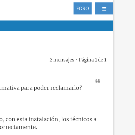
FORO
2 mensajes • Página
1
de
1
rmativa para poder reclamarlo?
, con esta instalación, los técnicos a
correctamente.