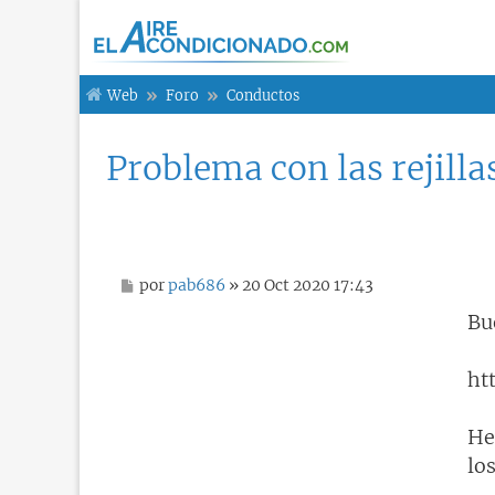
Web
Foro
Conductos
Problema con las rejilla
M
por
pab686
» 20 Oct 2020 17:43
e
n
Bu
s
a
j
ht
e
He
lo