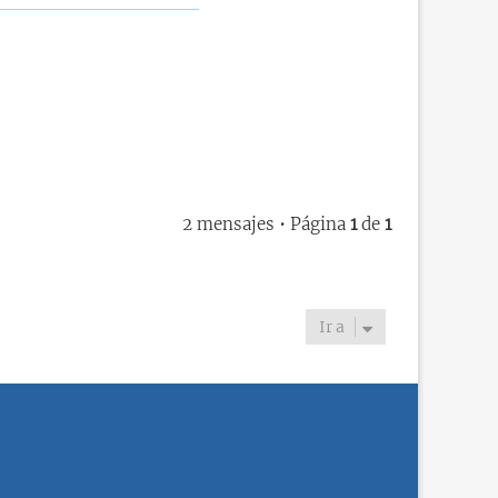
2 mensajes • Página
1
de
1
Ir a