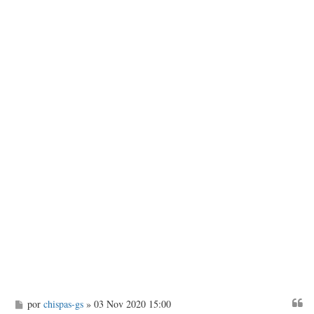
M
por
chispas-gs
» 03 Nov 2020 15:00