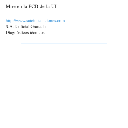
e
n
Mire en la PCB de la UI
s
a
j
http://www.sateinstalaciones.com
e
S.A.T. oficial Granada
Diagnósticos técnicos