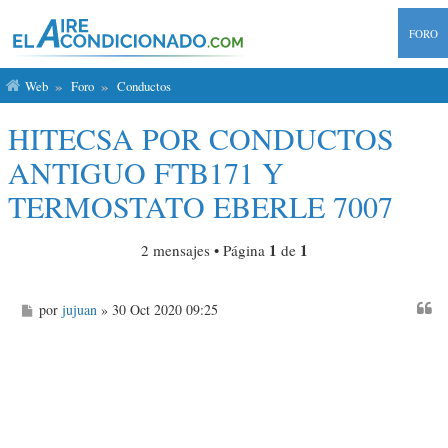
FORO
Web
Foro
Conductos
HITECSA POR CONDUCTOS
ANTIGUO FTB171 Y
TERMOSTATO EBERLE 7007
1
1
2 mensajes • Página
de
M
por
jujuan
» 30 Oct 2020 09:25
e
n
s
a
j
e