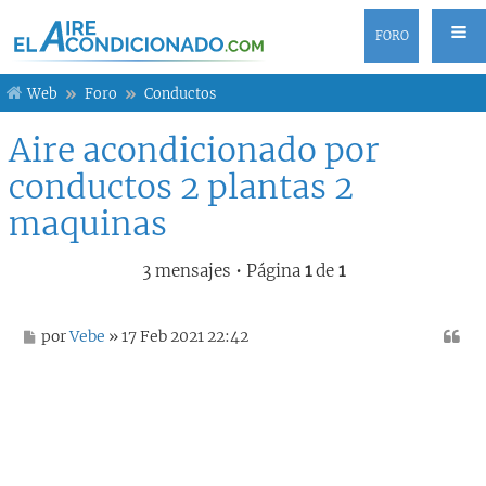
FORO
Web
Foro
Conductos
Aire acondicionado por
conductos 2 plantas 2
maquinas
3 mensajes • Página
1
de
1
M
por
Vebe
» 17 Feb 2021 22:42
e
n
s
a
j
e