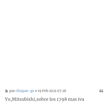
M
por
chispas-gs
» 19 Feb 2021 07:18
e
n
Yo,Mitsubishi,sobre los 1798 mas iva
s
a