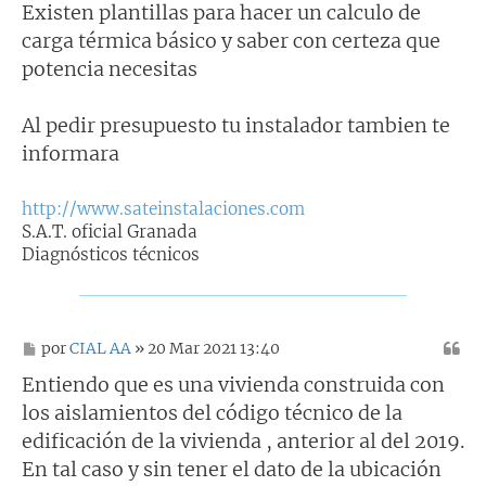
j
Existen plantillas para hacer un calculo de
e
carga térmica básico y saber con certeza que
potencia necesitas
Al pedir presupuesto tu instalador tambien te
informara
http://www.sateinstalaciones.com
S.A.T. oficial Granada
Diagnósticos técnicos
M
por
CIAL AA
» 20 Mar 2021 13:40
e
n
Entiendo que es una vivienda construida con
s
los aislamientos del código técnico de la
a
j
edificación de la vivienda , anterior al del 2019.
e
En tal caso y sin tener el dato de la ubicación