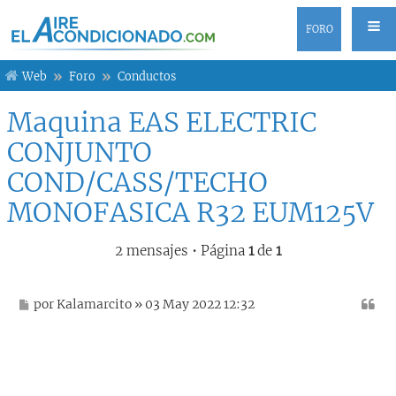
FORO
Web
Foro
Conductos
Maquina EAS ELECTRIC
CONJUNTO
COND/CASS/TECHO
MONOFASICA R32 EUM125V
2 mensajes • Página
1
de
1
M
por
Kalamarcito
» 03 May 2022 12:32
e
n
s
a
j
e