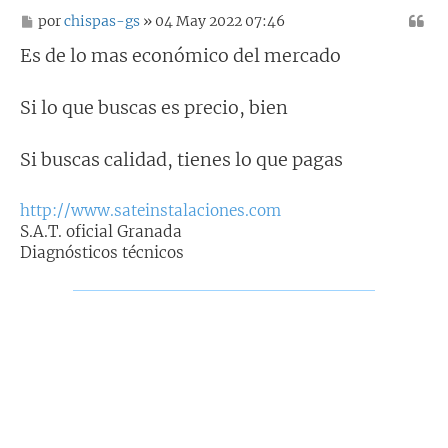
M
por
chispas-gs
» 04 May 2022 07:46
e
n
Es de lo mas económico del mercado
s
a
j
Si lo que buscas es precio, bien
e
Si buscas calidad, tienes lo que pagas
http://www.sateinstalaciones.com
S.A.T. oficial Granada
Diagnósticos técnicos