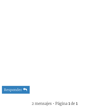
Responder
2 mensajes • Página
1
de
1