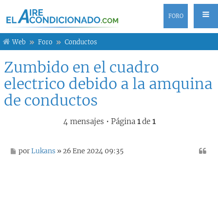
FORO
Web
Foro
Conductos
Zumbido en el cuadro
electrico debido a la amquina
de conductos
4 mensajes • Página
1
de
1
M
por
Lukans
» 26 Ene 2024 09:35
e
n
s
a
j
e