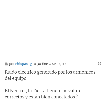
M
por
chispas-gs
» 30 Ene 2024 07:12
e
n
Ruido eléctrico generado por los armónicos
s
del equipo
a
j
e
El Neutro , la Tierra tienen los valores
correctos y están bien conectados ?