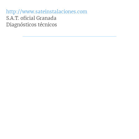
a
j
http://www.sateinstalaciones.com
e
S.A.T. oficial Granada
Diagnósticos técnicos