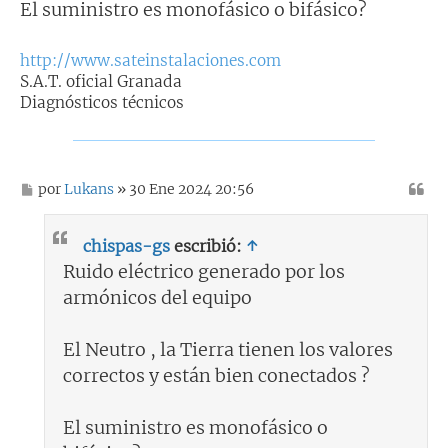
El suministro es monofásico o bifásico?
http://www.sateinstalaciones.com
S.A.T. oficial Granada
Diagnósticos técnicos
M
por
Lukans
» 30 Ene 2024 20:56
e
n
s
chispas-gs
escribió:
↑
a
j
Ruido eléctrico generado por los
e
armónicos del equipo
El Neutro , la Tierra tienen los valores
correctos y están bien conectados ?
El suministro es monofásico o