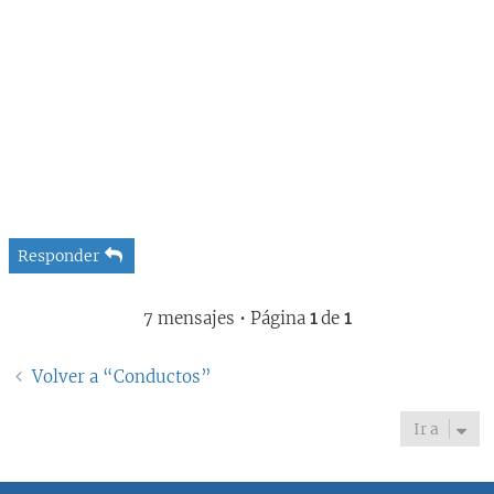
Responder
7 mensajes • Página
1
de
1
Volver a “Conductos”
Ir a