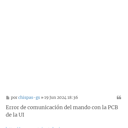
M
por
chispas-gs
» 19 Jun 2024 18:36
e
n
Error de comunicación del mando con la PCB
s
de la UI
a
j
e