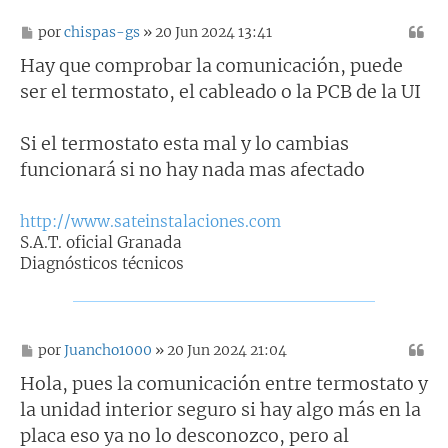
M
por
chispas-gs
» 20 Jun 2024 13:41
e
n
Hay que comprobar la comunicación, puede
s
ser el termostato, el cableado o la PCB de la UI
a
j
e
Si el termostato esta mal y lo cambias
funcionará si no hay nada mas afectado
http://www.sateinstalaciones.com
S.A.T. oficial Granada
Diagnósticos técnicos
M
por
Juancho1000
» 20 Jun 2024 21:04
e
n
Hola, pues la comunicación entre termostato y
s
la unidad interior seguro si hay algo más en la
a
j
placa eso ya no lo desconozco, pero al
e