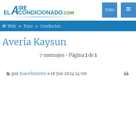
FORO
Web
Foro
Conductos
Avería Kaysun
7 mensajes • Página
1
de
1
M
por
Juancho1000
» 18 Jun 2024 14:00
e
n
s
a
j
e