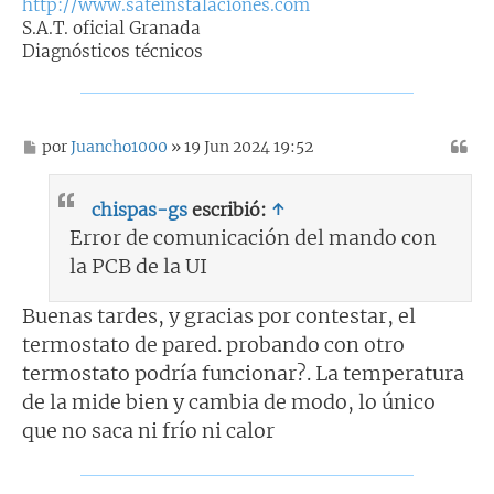
http://www.sateinstalaciones.com
S.A.T. oficial Granada
Diagnósticos técnicos
M
por
Juancho1000
» 19 Jun 2024 19:52
e
n
s
chispas-gs
escribió:
↑
a
j
Error de comunicación del mando con
e
la PCB de la UI
Buenas tardes, y gracias por contestar, el
termostato de pared. probando con otro
termostato podría funcionar?. La temperatura
de la mide bien y cambia de modo, lo único
que no saca ni frío ni calor