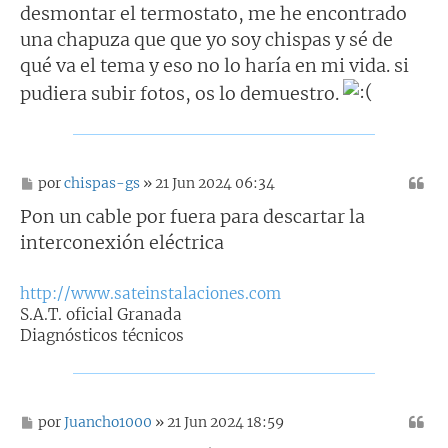
desmontar el termostato, me he encontrado
una chapuza que que yo soy chispas y sé de
qué va el tema y eso no lo haría en mi vida. si
pudiera subir fotos, os lo demuestro.
M
por
chispas-gs
» 21 Jun 2024 06:34
e
n
Pon un cable por fuera para descartar la
s
interconexión eléctrica
a
j
e
http://www.sateinstalaciones.com
S.A.T. oficial Granada
Diagnósticos técnicos
M
por
Juancho1000
» 21 Jun 2024 18:59
e