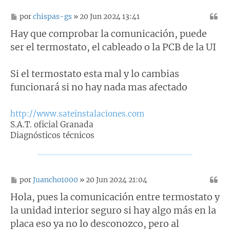
M
por
chispas-gs
» 20 Jun 2024 13:41
e
n
Hay que comprobar la comunicación, puede
s
ser el termostato, el cableado o la PCB de la UI
a
j
e
Si el termostato esta mal y lo cambias
funcionará si no hay nada mas afectado
http://www.sateinstalaciones.com
S.A.T. oficial Granada
Diagnósticos técnicos
M
por
Juancho1000
» 20 Jun 2024 21:04
e
n
Hola, pues la comunicación entre termostato y
s
la unidad interior seguro si hay algo más en la
a
j
placa eso ya no lo desconozco, pero al
e