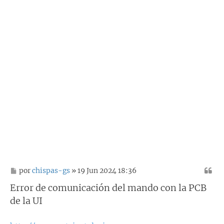
M
por
chispas-gs
» 19 Jun 2024 18:36
e
n
Error de comunicación del mando con la PCB
s
de la UI
a
j
e