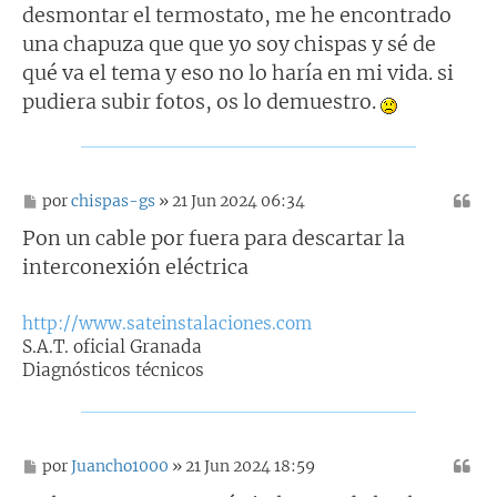
desmontar el termostato, me he encontrado
una chapuza que que yo soy chispas y sé de
qué va el tema y eso no lo haría en mi vida. si
pudiera subir fotos, os lo demuestro.
M
por
chispas-gs
» 21 Jun 2024 06:34
e
n
Pon un cable por fuera para descartar la
s
interconexión eléctrica
a
j
e
http://www.sateinstalaciones.com
S.A.T. oficial Granada
Diagnósticos técnicos
M
por
Juancho1000
» 21 Jun 2024 18:59
e