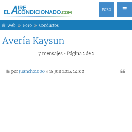
FORO
Web
Foro
Conductos
Avería Kaysun
7 mensajes • Página
1
de
1
M
por
Juancho1000
» 18 Jun 2024 14:00
e
n
s
a
j
e