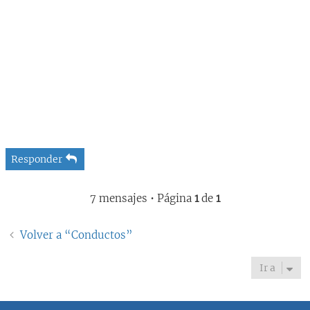
Responder
7 mensajes • Página
1
de
1
Volver a “Conductos”
Ir a