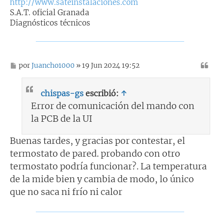
http://www.sateinstalaciones.com
S.A.T. oficial Granada
Diagnósticos técnicos
M
por
Juancho1000
» 19 Jun 2024 19:52
e
n
s
chispas-gs
escribió:
↑
a
j
Error de comunicación del mando con
e
la PCB de la UI
Buenas tardes, y gracias por contestar, el
termostato de pared. probando con otro
termostato podría funcionar?. La temperatura
de la mide bien y cambia de modo, lo único
que no saca ni frío ni calor