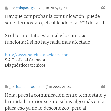
M
por
chispas-gs
» 20 Jun 2024 13:41
e
n
Hay que comprobar la comunicación, puede
s
ser el termostato, el cableado o la PCB de la UI
a
j
e
Si el termostato esta mal y lo cambias
funcionará si no hay nada mas afectado
http://www.sateinstalaciones.com
S.A.T. oficial Granada
Diagnósticos técnicos
M
por
Juancho1000
» 20 Jun 2024 21:04
e
n
Hola, pues la comunicación entre termostato y
s
la unidad interior seguro si hay algo más en la
a
j
placa eso ya no lo desconozco, pero al
e