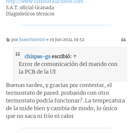
http://www.sateinstalaciones.com
S.A.T. oficial Granada
Diagnósticos técnicos
M
por
Juancho1000
» 19 Jun 2024 19:52
e
n
s
chispas-gs
escribió:
↑
a
j
Error de comunicación del mando con
e
la PCB de la UI
Buenas tardes, y gracias por contestar, el
termostato de pared. probando con otro
termostato podría funcionar?. La temperatura
de la mide bien y cambia de modo, lo único
que no saca ni frío ni calor