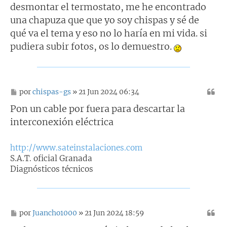
desmontar el termostato, me he encontrado
una chapuza que que yo soy chispas y sé de
qué va el tema y eso no lo haría en mi vida. si
pudiera subir fotos, os lo demuestro.
M
por
chispas-gs
» 21 Jun 2024 06:34
e
n
Pon un cable por fuera para descartar la
s
interconexión eléctrica
a
j
e
http://www.sateinstalaciones.com
S.A.T. oficial Granada
Diagnósticos técnicos
M
por
Juancho1000
» 21 Jun 2024 18:59
e