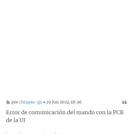
M
por
chispas-gs
» 19 Jun 2024 18:36
e
n
Error de comunicación del mando con la PCB
s
de la UI
a
j
e