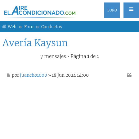
FORO
Web
Foro
Conductos
Avería Kaysun
7 mensajes • Página
1
de
1
M
por
Juancho1000
» 18 Jun 2024 14:00
e
n
s
a
j
e