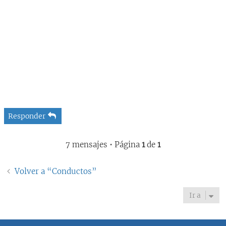
Responder
7 mensajes • Página
1
de
1
Volver a “Conductos”
Ir a