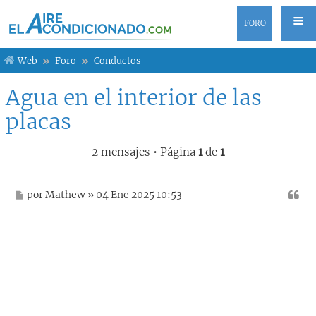
FORO
Web
Foro
Conductos
Agua en el interior de las
placas
2 mensajes • Página
1
de
1
M
por
Mathew
» 04 Ene 2025 10:53
e
n
s
a
j
e