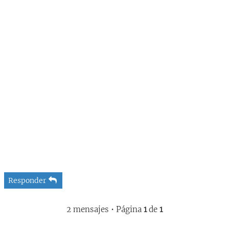
Responder
2 mensajes • Página
1
de
1