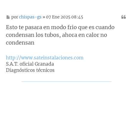
M
por
chispas-gs
» 07 Ene 2025 08:45
e
n
Esto te pasara en modo frio que es cuando
s
condensan los tubos, ahora en calor no
a
j
condensan
e
http://www.sateinstalaciones.com
S.A.T. oficial Granada
Diagnósticos técnicos