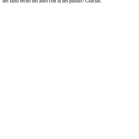
del falso techo del aseo con la del pasillo? Gracias.