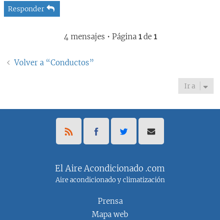
Responder
4 mensajes • Página
1
de
1
Volver a “Conductos”
Ir a
El Aire Acondicionado .com
Aire acondicionado y climatización
Prensa
Mapa web