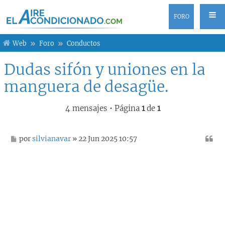
FORO
Web
Foro
Conductos
Dudas sifón y uniones en la
manguera de desagüe.
4 mensajes • Página
1
de
1
M
por
silvianavar
» 22 Jun 2025 10:57
e
n
s
a
j
e