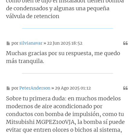
como bien te dijo el instalador tienen bomba
de condensados y algunas una pequeña
válvula de retencion
M
por
silvianavar
» 22 Jun 2025 18:52
e
n
Muchas gracias por su respuesta, me quedo
s
más tranquila.
a
j
e
M
por
PeterAnderson
» 29 Ago 2025 01:12
e
n
Sobre tu primera duda: en muchos modelos
s
modernos de aire acondicionado por
a
j
conductos con bomba de impulsión, como tu
e
Mitsubishi MGPEZ100VJA, la bomba sí puede
evitar que entren olores o bichos al sistema,