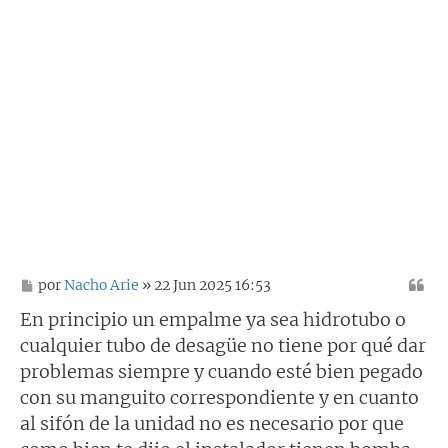
M
por
Nacho Arie
» 22 Jun 2025 16:53
e
n
En principio un empalme ya sea hidrotubo o
s
cualquier tubo de desagüe no tiene por qué dar
a
j
problemas siempre y cuando esté bien pegado
e
con su manguito correspondiente y en cuanto
al sifón de la unidad no es necesario por que