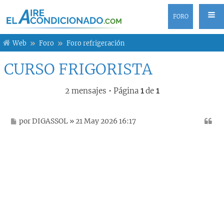
FORO
Web
Foro
Foro refrigeración
CURSO FRIGORISTA
2 mensajes • Página
1
de
1
M
por
DIGASSOL
» 21 May 2026 16:17
e
n
s
a
j
e