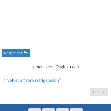
Responder
2 mensajes • Página
1
de
1
Volver a “Foro refrigeración”
Ir a