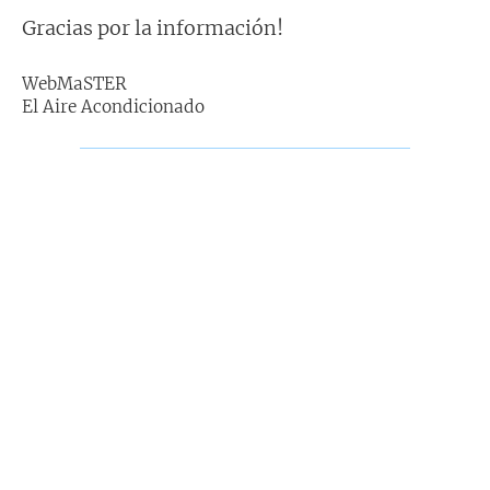
e
n
Gracias por la información!
s
a
j
WebMaSTER
e
El Aire Acondicionado