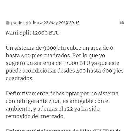
M
por
JerryAllen
» 22 May 2019 20:15
e
n
Mini Split 12000 BTU
s
a
j
Un sistema de 9000 btu cubre un area de 0
e
hasta 400 pies cuadrados. Por lo que yo
sugiero un sistema de 12000 BTU ya que este
puede acondicionar desdes 400 hasta 600 pies
cuadrados.
Definitivamente debes optar por un sistema
con refrigerante 410r, es amigable con el
ambiente, y ademas el r22 ya ha sido
removido del mercado.