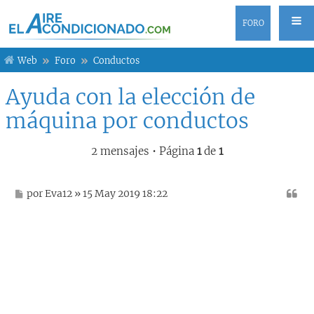
FORO
Web
Foro
Conductos
Ayuda con la elección de
máquina por conductos
2 mensajes • Página
1
de
1
M
por
Eva12
» 15 May 2019 18:22
e
n
s
a
j
e