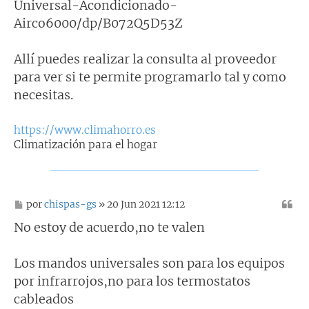
Universal-Acondicionado-
Airco6000/dp/B072Q5D53Z
Allí puedes realizar la consulta al proveedor
para ver si te permite programarlo tal y como
necesitas.
https://www.climahorro.es
Climatización para el hogar
M
por
chispas-gs
» 20 Jun 2021 12:12
e
n
No estoy de acuerdo,no te valen
s
a
j
Los mandos universales son para los equipos
e
por infrarrojos,no para los termostatos
cableados