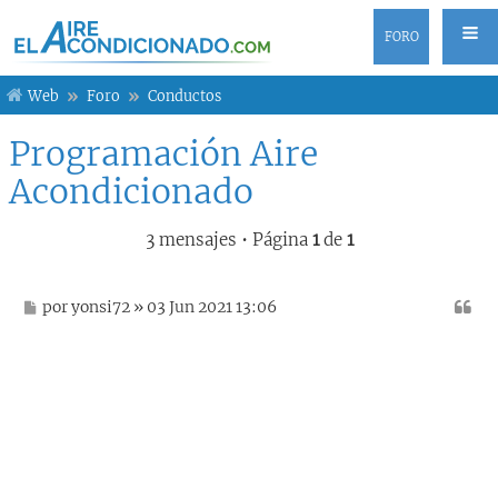
FORO
Web
Foro
Conductos
Programación Aire
Acondicionado
3 mensajes • Página
1
de
1
M
por
yonsi72
» 03 Jun 2021 13:06
e
n
s
a
j
e