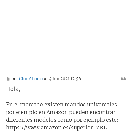
M
por
ClimAhorro
» 14 Jun 2021 12:56
e
n
Hola,
s
a
j
En el mercado existen mandos universales,
e
por ejemplo en Amazon pueden encontrar
diferentes modelos como por ejemplo este:
https://www.amazon.es/superior-ZRL-