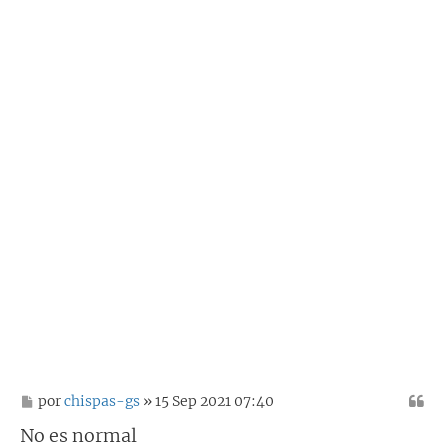
M
por
chispas-gs
» 15 Sep 2021 07:40
e
n
No es normal