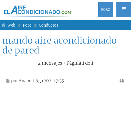
FORO
Web
Foro
Conductos
mando aire acondicionado
de pared
2 mensajes • Página
1
de
1
M
por
Ana
» 11 Ago 2021 17:55
e
n
s
a
j
e