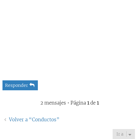
Responder
2 mensajes • Página
1
de
1
Volver a “Conductos”
Ir a