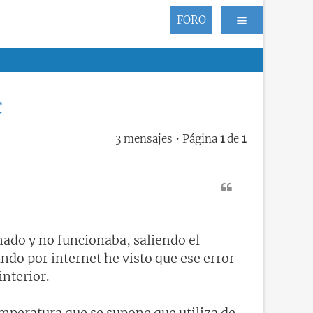
FORO
c
3 mensajes • Página
1
de
1
onado y no funcionaba, saliendo el
ando por internet he visto que ese error
interior.
emperatura que se supone que utiliza de