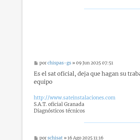
M
por
chispas-gs
» 09 Jun 2025 07:51
e
n
Es el sat oficial, deja que hagan su tra
s
equipo
a
j
e
http://www.sateinstalaciones.com
S.A.T. oficial Granada
Diagnósticos técnicos
M
por
schisat
» 16 Ago 2025 11:16