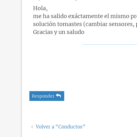
e
n
Hola,
s
me ha salido exáctamente el mismo pr
a
j
solución tomastes (cambiar sensores, 
e
Gracias y un saludo
Responder
Volver a “Conductos”