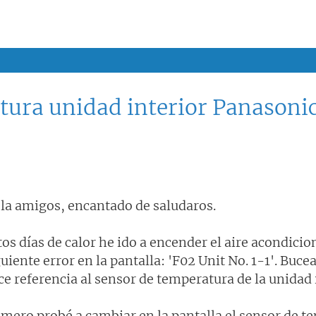
tura unidad interior Panasoni
la amigos, encantado de saludaros.
tos días de calor he ido a encender el aire acondici
guiente error en la pantalla: 'F02 Unit No. 1-1'. Buce
ce referencia al sensor de temperatura de la unidad 
imero probé a cambiar en la pantalla el sensor de t