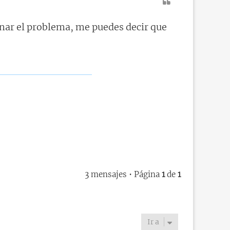
nar el problema, me puedes decir que
3 mensajes • Página
1
de
1
Ir a