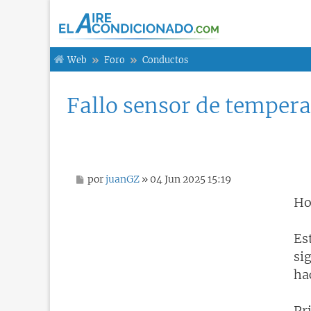
Web
Foro
Conductos
Fallo sensor de tempera
M
por
juanGZ
» 04 Jun 2025 15:19
e
n
Ho
s
a
j
Es
e
si
ha
Pr