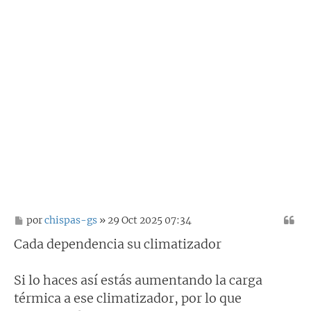
M
por
chispas-gs
» 29 Oct 2025 07:34
e
n
Cada dependencia su climatizador
s
a
j
Si lo haces así estás aumentando la carga
e
térmica a ese climatizador, por lo que