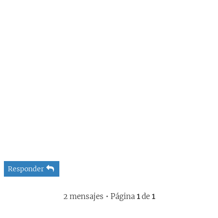
Responder
2 mensajes • Página
1
de
1