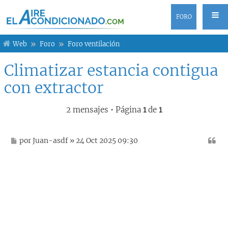
FORO
Web
Foro
Foro ventilación
Climatizar estancia contigua
con extractor
2 mensajes • Página
1
de
1
M
por
Juan-asdf
» 24 Oct 2025 09:30
e
n
s
a
j
e