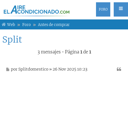
FORO
Web
Foro
Antes de comprar
Split
3 mensajes • Página
1
de
1
M
por
Splitdomestico
» 26 Nov 2025 10:23
e
n
s
a
j
e