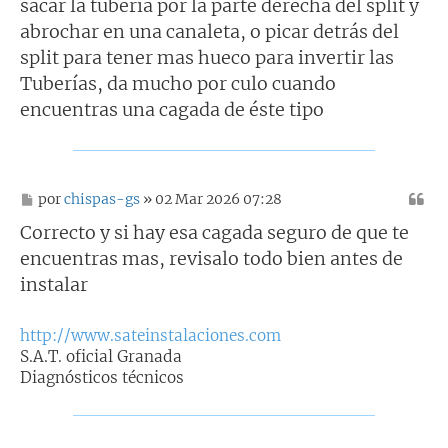
sacar la tubería por la parte derecha del split y
abrochar en una canaleta, o picar detrás del
split para tener mas hueco para invertir las
Tuberías, da mucho por culo cuando
encuentras una cagada de éste tipo
M
por
chispas-gs
» 02 Mar 2026 07:28
e
n
Correcto y si hay esa cagada seguro de que te
s
encuentras mas, revisalo todo bien antes de
a
j
instalar
e
http://www.sateinstalaciones.com
S.A.T. oficial Granada
Diagnósticos técnicos