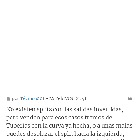
M
por
Técnico001
» 26 Feb 2026 21:41
e
n
No existen splits con las salidas invertidas,
s
pero venden para esos casos tramos de
a
j
Tuberías con la curva ya hecha, o a unas malas
e
puedes desplazar el split hacia la izquierda,