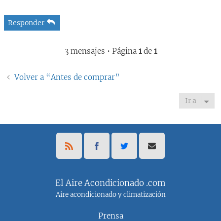
Responder
3 mensajes • Página
1
de
1
Volver a “Antes de comprar”
Ir a
El Aire Acondicionado .com
Aire acondicionado y climatización
Prensa