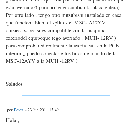
esta averiado?( para no tener cambiar la placa entera)
Por otro lado , tengo otro mitsubishi instalado en casa
que funciona bien, el split es el MSC- A12YV.
quisiera saber si es compatible con la maquina
exteriodel equipoque tego averiado ( MUH- 12RV )
para comprobar si realmente la averia esta en la PCB
interior ¿ puedo conectarle los hilos de mando de la
MSC-12AYV a la MUH -12RV ?
Saludos
M
por
Beteu
» 23 Jun 2011 15:49
e
n
Hola ,
s
a