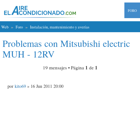
FORO
Web
Foro
Instalación, mantenimiento y averías
Problemas con Mitsubishi electric
MUH - 12RV
1
1
19 mensajes • Página
de
M
por
kito69
» 16 Jun 2011 20:00
e
n
s
a
j
e