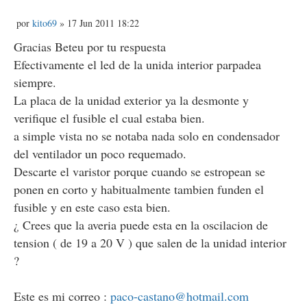
M
por
kito69
» 17 Jun 2011 18:22
e
n
Gracias Beteu por tu respuesta
s
Efectivamente el led de la unida interior parpadea
a
j
siempre.
e
La placa de la unidad exterior ya la desmonte y
verifique el fusible el cual estaba bien.
a simple vista no se notaba nada solo en condensador
del ventilador un poco requemado.
Descarte el varistor porque cuando se estropean se
ponen en corto y habitualmente tambien funden el
fusible y en este caso esta bien.
¿ Crees que la averia puede esta en la oscilacion de
tension ( de 19 a 20 V ) que salen de la unidad interior
?
Este es mi correo :
paco-castano@hotmail.com