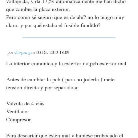
voltaje da, y da 17,5v automáticamente me han dicho
que cambie la placa exterior.
Pero como sé seguro que es de ahí? no lo tengo muy
claro. y por qué estaba el fusible fundido?
M
por
chispas-gs
» 03 Dic 2013 18:09
e
n
La interior comunica y la exterior no,pcb exterior mal
s
a
j
Antes de cambiar la pcb ( para no joderla ) mete
e
tension directa y por separado a:
Valvula de 4 vias
Ventilador
Compresor
Para descartar que esten mal y hubiese probocado el