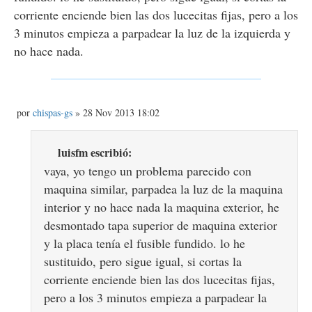
corriente enciende bien las dos lucecitas fijas, pero a los
3 minutos empieza a parpadear la luz de la izquierda y
no hace nada.
M
por
chispas-gs
» 28 Nov 2013 18:02
e
n
s
luisfm escribió:
a
j
vaya, yo tengo un problema parecido con
e
maquina similar, parpadea la luz de la maquina
interior y no hace nada la maquina exterior, he
desmontado tapa superior de maquina exterior
y la placa tenía el fusible fundido. lo he
sustituido, pero sigue igual, si cortas la
corriente enciende bien las dos lucecitas fijas,
pero a los 3 minutos empieza a parpadear la