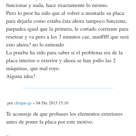
funcionar y nada, hace exactamente lo mismo.
Pero lo peor ha sido que al volver a montarle su placa
para dejarla como estaba ésta ahora tampoco funciona,
parpadea igual que la primera, le cortado corriente para
resetear y va pero a los 3 minutos cae, uuufffff que será
esto ahora? no lo entiendo
La prueba ha sido para saber si el problema era de la
placa interior o exterior y ahora se han jodío las 2
máquinas, que mal royo.
Alguna idea?
M
por
chispas-gs
» 04 Dic 2013 15:10
e
n
Te aconseje de que probases los elementos exteriores
s
antes de poner la placa por este motivo.
a
j
e