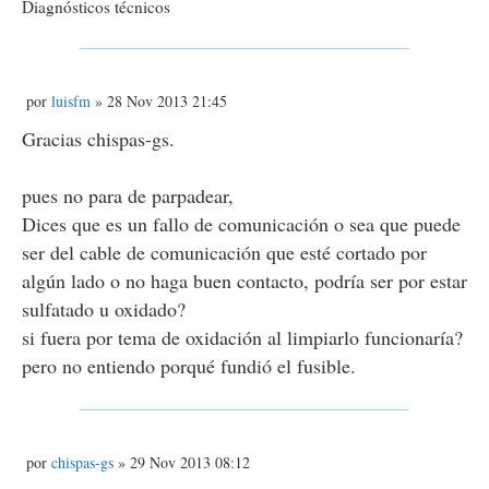
Diagnósticos técnicos
M
por
luisfm
» 28 Nov 2013 21:45
e
n
Gracias chispas-gs.
s
a
j
pues no para de parpadear,
e
Dices que es un fallo de comunicación o sea que puede
ser del cable de comunicación que esté cortado por
algún lado o no haga buen contacto, podría ser por estar
sulfatado u oxidado?
si fuera por tema de oxidación al limpiarlo funcionaría?
pero no entiendo porqué fundió el fusible.
M
por
chispas-gs
» 29 Nov 2013 08:12
e