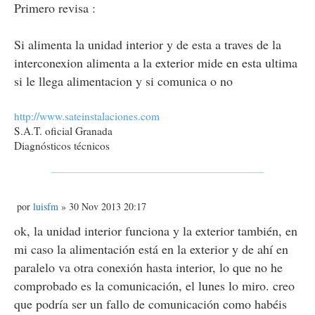
n
Primero revisa :
s
a
j
Si alimenta la unidad interior y de esta a traves de la
e
interconexion alimenta a la exterior mide en esta ultima
si le llega alimentacion y si comunica o no
http://www.sateinstalaciones.com
S.A.T. oficial Granada
Diagnósticos técnicos
M
por
luisfm
» 30 Nov 2013 20:17
e
n
ok, la unidad interior funciona y la exterior también, en
s
mi caso la alimentación está en la exterior y de ahí en
a
j
paralelo va otra conexión hasta interior, lo que no he
e
comprobado es la comunicación, el lunes lo miro. creo
que podría ser un fallo de comunicación como habéis