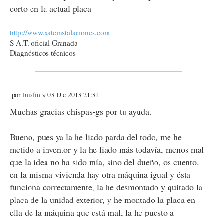
corto en la actual placa
http://www.sateinstalaciones.com
S.A.T. oficial Granada
Diagnósticos técnicos
M
por
luisfm
» 03 Dic 2013 21:31
e
n
Muchas gracias chispas-gs por tu ayuda.
s
a
j
Bueno, pues ya la he liado parda del todo, me he
e
metido a inventor y la he liado más todavía, menos mal
que la idea no ha sido mía, sino del dueño, os cuento.
en la misma vivienda hay otra máquina igual y ésta
funciona correctamente, la he desmontado y quitado la
placa de la unidad exterior, y he montado la placa en
ella de la máquina que está mal, la he puesto a