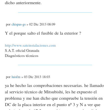
dicho anteriormente.
M
por
chispas-gs
» 02 Dic 2013 08:09
e
n
Y el porque salto el fusible de la exterior ?
s
a
j
http://www.sateinstalaciones.com
e
S.A.T. oficial Granada
Diagnósticos técnicos
M
por
luisfm
» 03 Dic 2013 18:03
e
n
ya he hecho las comprobaciones necesarias. he llamado
s
al servicio técnico de Mitsubishi, les he expuesto el
a
j
problema y me han dicho que compruebe la tensión en
e
DC de la placa interior en el punto nº 3 y N a ver que