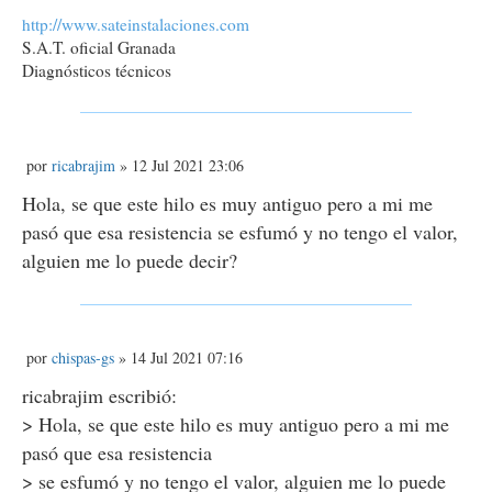
http://www.sateinstalaciones.com
S.A.T. oficial Granada
Diagnósticos técnicos
M
por
ricabrajim
» 12 Jul 2021 23:06
e
n
Hola, se que este hilo es muy antiguo pero a mi me
s
pasó que esa resistencia se esfumó y no tengo el valor,
a
j
alguien me lo puede decir?
e
M
por
chispas-gs
» 14 Jul 2021 07:16
e
n
ricabrajim escribió:
s
> Hola, se que este hilo es muy antiguo pero a mi me
a
j
pasó que esa resistencia
e
> se esfumó y no tengo el valor, alguien me lo puede