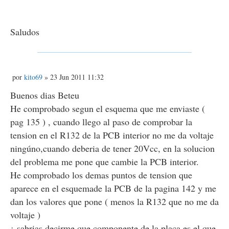
Saludos
M
por
kito69
» 23 Jun 2011 11:32
e
n
Buenos dias Beteu
s
He comprobado segun el esquema que me enviaste (
a
j
pag 135 ) , cuando llego al paso de comprobar la
e
tension en el R132 de la PCB interior no me da voltaje
ningúno,cuando deberia de tener 20Vcc, en la solucion
del problema me pone que cambie la PCB interior.
He comprobado los demas puntos de tension que
aparece en el esquemade la PCB de la pagina 142 y me
dan los valores que pone ( menos la R132 que no me da
voltaje )
¿ sabrias decirme que componente de la placa es el que