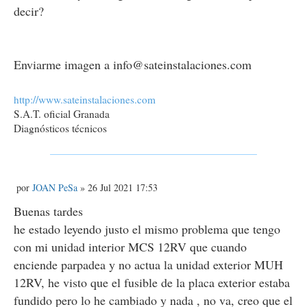
decir?
Enviarme imagen a info@sateinstalaciones.com
http://www.sateinstalaciones.com
S.A.T. oficial Granada
Diagnósticos técnicos
M
por
JOAN PeSa
» 26 Jul 2021 17:53
e
n
Buenas tardes
s
he estado leyendo justo el mismo problema que tengo
a
j
con mi unidad interior MCS 12RV que cuando
e
enciende parpadea y no actua la unidad exterior MUH
12RV, he visto que el fusible de la placa exterior estaba
fundido pero lo he cambiado y nada , no va, creo que el