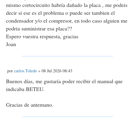
mismo cortocircuito habría dañado la placa , me podeis
decir si ese es el problema o puede ser tambien el
condensador y/o el compresor, en todo caso alguien me
podria suministrar esa placa??
Espero vuestra respuesta, gracias
Joan
M
por
carlos.Toledo
» 08 Jul 2026 08:43
e
n
Buenos días, me gustaría poder recibir el manual que
s
indicaba BETEU.
a
j
e
Gracias de antemano.