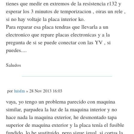
j
tienes que medir en extremos de la resistencia r132 y
e
esperar los 3 minutos de temporizacion , oiras un rele ,
si no hay voltaje la placa interior ko.
Para reparar esa placa tendras que llevarla a un
electronico que repare placas electronicas y a la
pregunta de si se puede conectar con las YV , si
puedes....
Saludos
M
por
luisfm
» 28 Nov 2013 16:03
e
n
vaya, yo tengo un problema parecido con maquina
s
similar, parpadea la luz de la maquina interior y no
a
j
hace nada la maquina exterior, he desmontado tapa
e
superior de maquina exterior y la placa tenía el fusible
fundido. lo he sustituido, pero sigue igual, si cortas la