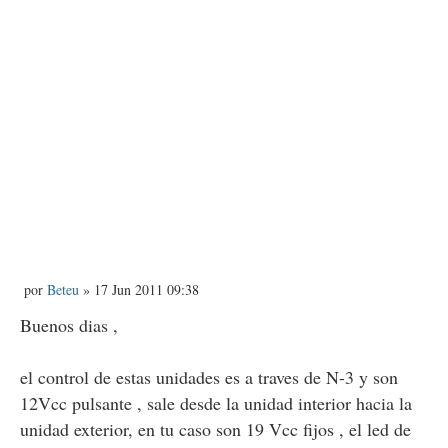
M
por
Beteu
» 17 Jun 2011 09:38
e
n
Buenos dias ,
s
a
j
el control de estas unidades es a traves de N-3 y son
e
12Vcc pulsante , sale desde la unidad interior hacia la
unidad exterior, en tu caso son 19 Vcc fijos , el led de