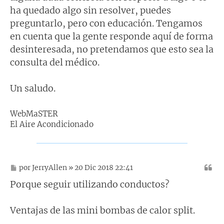
e
ha quedado algo sin resolver, puedes
preguntarlo, pero con educación. Tengamos
en cuenta que la gente responde aquí de forma
desinteresada, no pretendamos que esto sea la
consulta del médico.
Un saludo.
WebMaSTER
El Aire Acondicionado
M
por
JerryAllen
» 20 Dic 2018 22:41
e
n
Porque seguir utilizando conductos?
s
a
j
Ventajas de las mini bombas de calor split.
e