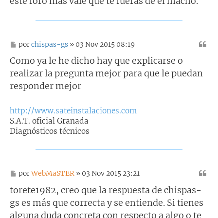
este foro mas vale que te fueras de el macho.
M
por
chispas-gs
» 03 Nov 2015 08:19
e
n
Como ya le he dicho hay que explicarse o
s
realizar la pregunta mejor para que le puedan
a
j
responder mejor
e
http://www.sateinstalaciones.com
S.A.T. oficial Granada
Diagnósticos técnicos
M
por
WebMaSTER
» 03 Nov 2015 23:21
e
n
torete1982, creo que la respuesta de chispas-
s
gs es más que correcta y se entiende. Si tienes
a
j
alguna duda concreta con respecto a algo o te