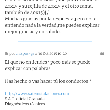
40x15 y su rejilla de 40x15 y el otro ramal
también de 40x15)[/
Muchas gracias por la respuesta,pero no te
entiendo nada la verdad,me puedes explicar
mejor gracias y un saludo.
M
por
chispas-gs
» 30 Oct 2015 10:20
e
n
El que no entiendes? poco más se puede
s
explicar con palabras
a
j
e
Has hecho o vas hacer tú los conductos ?
http://www.sateinstalaciones.com
S.A.T. oficial Granada
Diagnósticos técnicos