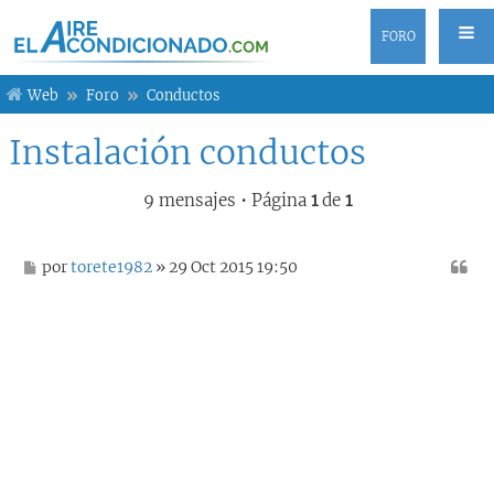
FORO
Web
Foro
Conductos
Instalación conductos
9 mensajes • Página
1
de
1
M
por
torete1982
» 29 Oct 2015 19:50
e
n
s
a
j
e