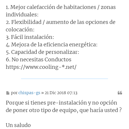
1. Mejor calefacción de habitaciones / zonas
individuales:
2. Flexibilidad / aumento de las opciones de
colocación:
3. Fácil instalación:
4. Mejora de la eficiencia energética:
5. Capacidad de personalizar:
6. No necesitas Conductos
https://www.cooling-*.net/
M
por
chispas-gs
» 21 Dic 2018 07:13
e
n
Porque si tienes pre-instalación y no opción
s
de poner otro tipo de equipo, que haría usted ?
a
j
e
Un saludo