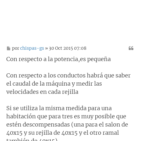
M
por
chispas-gs
» 30 Oct 2015 07:08
e
n
Con respecto a la potencia,es pequeña
s
a
j
Con respecto a los conductos habrá que saber
e
el caudal de la máquina y medir las
velocidades en cada rejilla
Si se utiliza la misma medida para una
habitación que para tres es muy posible que
estén descompensadas (una para el salon de
40x15 y su rejilla de 40x15 y el otro ramal
también de 40x15)