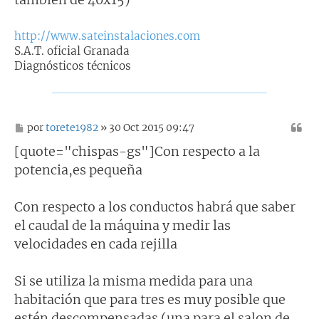
http://www.sateinstalaciones.com
S.A.T. oficial Granada
Diagnósticos técnicos
M
por
torete1982
» 30 Oct 2015 09:47
e
n
[quote="chispas-gs"]Con respecto a la
s
potencia,es pequeña
a
j
e
Con respecto a los conductos habrá que saber
el caudal de la máquina y medir las
velocidades en cada rejilla
Si se utiliza la misma medida para una
habitación que para tres es muy posible que
estén descompensadas (una para el salon de