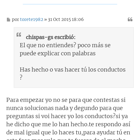
M
por
torete1982
» 31 Oct 2015 18:06
e
n
s
chispas-gs escribió:
a
j
El que no entiendes? poco más se
e
puede explicar con palabras
Has hecho o vas hacer tú los conductos
?
Para empezar yo no se para que contestas si
nunca solucionas nada y degundo para que
preguntas si voi hacer yo los conductos?si ya
he dicho que me lo han hecho.te respondo así
de mal igual que lo haces tu,para ayudar tú en