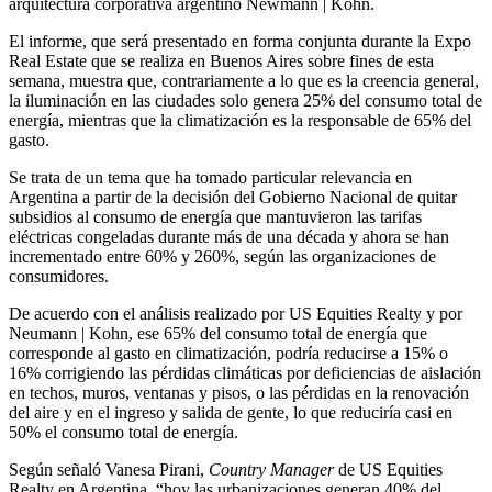
arquitectura corporativa argentino Newmann | Kohn.
El informe, que será presentado en forma conjunta durante la Expo
Real Estate que se realiza en Buenos Aires sobre fines de esta
semana, muestra que, contrariamente a lo que es la creencia general,
la iluminación en las ciudades solo genera 25% del consumo total de
energía, mientras que la climatización es la responsable de 65% del
gasto.
Se trata de un tema que ha tomado particular relevancia en
Argentina a partir de la decisión del Gobierno Nacional de quitar
subsidios al consumo de energía que mantuvieron las tarifas
eléctricas congeladas durante más de una década y ahora se han
incrementado entre 60% y 260%, según las organizaciones de
consumidores.
De acuerdo con el análisis realizado por US Equities Realty y por
Neumann | Kohn, ese 65% del consumo total de energía que
corresponde al gasto en climatización, podría reducirse a 15% o
16% corrigiendo las pérdidas climáticas por deficiencias de aislación
en techos, muros, ventanas y pisos, o las pérdidas en la renovación
del aire y en el ingreso y salida de gente, lo que reduciría casi en
50% el consumo total de energía.
Según señaló Vanesa Pirani,
Country Manager
de US Equities
Realty en Argentina, “hoy las urbanizaciones generan 40% del