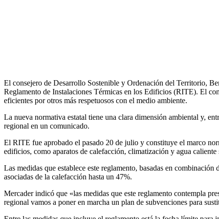
El consejero de Desarrollo Sostenible y Ordenación del Territorio, B
Reglamento de Instalaciones Térmicas en los Edificios (RITE). El con
eficientes por otros más respetuosos con el medio ambiente.
La nueva normativa estatal tiene una clara dimensión ambiental y, ent
regional en un comunicado.
El RITE fue aprobado el pasado 20 de julio y constituye el marco norm
edificios, como aparatos de calefacción, climatización y agua caliente 
Las medidas que establece este reglamento, basadas en combinación de
asociadas de la calefacción hasta un 47%.
Mercader indicó que «las medidas que este reglamento contempla prese
regional vamos a poner en marcha un plan de subvenciones para sustit
Entre las medidas que incluye el reglamento está la fecha límite para 