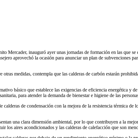
enito Mercader, inauguró ayer unas jornadas de formación en las que se
sejero aprovechó la ocasión para anunciar un plan de subvenciones par
re otras medidas, contempla que las calderas de carbón estarán prohibi
ativo básico que establece las exigencias de eficiencia energética y de
sanitaria, para atender la demanda de bienestar e higiene de las persona
 calderas de condensación con la mejora de la resistencia térmica de lo
ntan una clara dimensión ambiental, por lo que contribuyen a la mejora
uir los aires acondicionados y las calderas de calefacción que son men
instalar calderas por debajo de un rendimiento energético mínimo o la pro