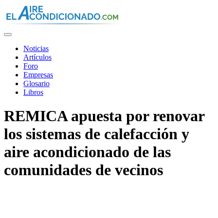
Pasar
al
contenido
principal
Noticias
Artículos
Foro
Empresas
Glosario
Libros
REMICA apuesta por renovar
los sistemas de calefacción y
aire acondicionado de las
comunidades de vecinos