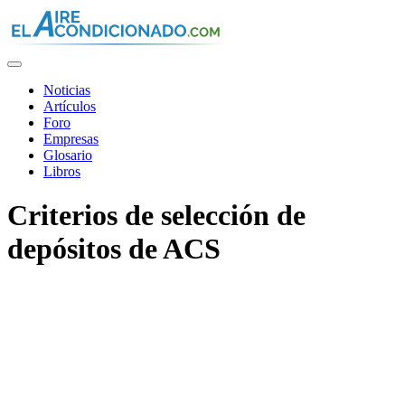
Pasar
al
contenido
principal
Noticias
Artículos
Foro
Empresas
Glosario
Libros
Criterios de selección de
depósitos de ACS