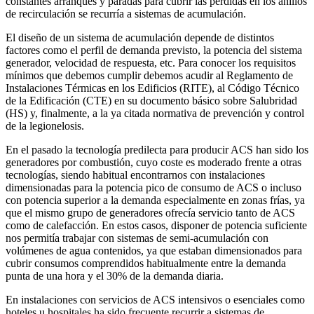
constantes arranques y paradas para cubrir las pérdidas en los anillos
de recirculación se recurría a sistemas de acumulación.
El diseño de un sistema de acumulación depende de distintos
factores como el perfil de demanda previsto, la potencia del sistema
generador, velocidad de respuesta, etc. Para conocer los requisitos
mínimos que debemos cumplir debemos acudir al Reglamento de
Instalaciones Térmicas en los Edificios (RITE), al Código Técnico
de la Edificación (CTE) en su documento básico sobre Salubridad
(HS) y, finalmente, a la ya citada normativa de prevención y control
de la legionelosis.
En el pasado la tecnología predilecta para producir ACS han sido los
generadores por combustión, cuyo coste es moderado frente a otras
tecnologías, siendo habitual encontrarnos con instalaciones
dimensionadas para la potencia pico de consumo de ACS o incluso
con potencia superior a la demanda especialmente en zonas frías, ya
que el mismo grupo de generadores ofrecía servicio tanto de ACS
como de calefacción. En estos casos, disponer de potencia suficiente
nos permitía trabajar con sistemas de semi-acumulación con
volúmenes de agua contenidos, ya que estaban dimensionados para
cubrir consumos comprendidos habitualmente entre la demanda
punta de una hora y el 30% de la demanda diaria.
En instalaciones con servicios de ACS intensivos o esenciales como
hoteles u hospitales ha sido frecuente recurrir a sistemas de