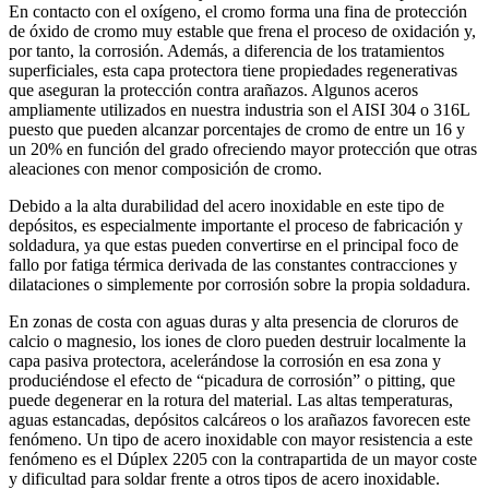
En contacto con el oxígeno, el cromo forma una fina de protección
de óxido de cromo muy estable que frena el proceso de oxidación y,
por tanto, la corrosión. Además, a diferencia de los tratamientos
superficiales, esta capa protectora tiene propiedades regenerativas
que aseguran la protección contra arañazos. Algunos aceros
ampliamente utilizados en nuestra industria son el AISI 304 o 316L
puesto que pueden alcanzar porcentajes de cromo de entre un 16 y
un 20% en función del grado ofreciendo mayor protección que otras
aleaciones con menor composición de cromo.
Debido a la alta durabilidad del acero inoxidable en este tipo de
depósitos, es especialmente importante el proceso de fabricación y
soldadura, ya que estas pueden convertirse en el principal foco de
fallo por fatiga térmica derivada de las constantes contracciones y
dilataciones o simplemente por corrosión sobre la propia soldadura.
En zonas de costa con aguas duras y alta presencia de cloruros de
calcio o magnesio, los iones de cloro pueden destruir localmente la
capa pasiva protectora, acelerándose la corrosión en esa zona y
produciéndose el efecto de “picadura de corrosión” o pitting, que
puede degenerar en la rotura del material. Las altas temperaturas,
aguas estancadas, depósitos calcáreos o los arañazos favorecen este
fenómeno. Un tipo de acero inoxidable con mayor resistencia a este
fenómeno es el Dúplex 2205 con la contrapartida de un mayor coste
y dificultad para soldar frente a otros tipos de acero inoxidable.