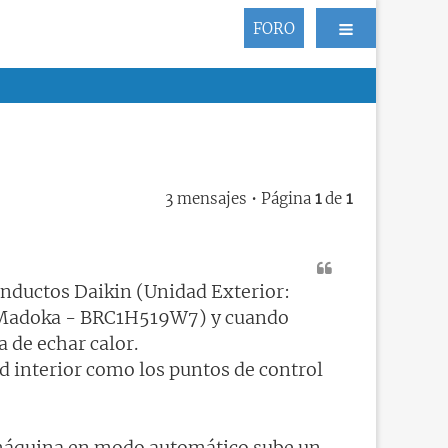
FORO
3 mensajes • Página
1
de
1
nductos Daikin (Unidad Exterior:
Madoka - BRC1H519W7) y cuando
a de echar calor.
d interior como los puntos de control
a máquina en modo automático sube un