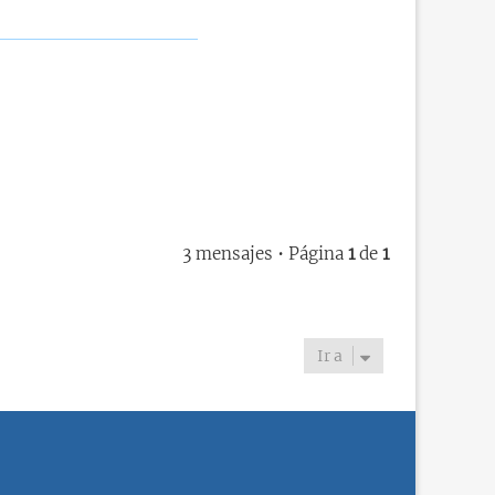
3 mensajes • Página
1
de
1
Ir a