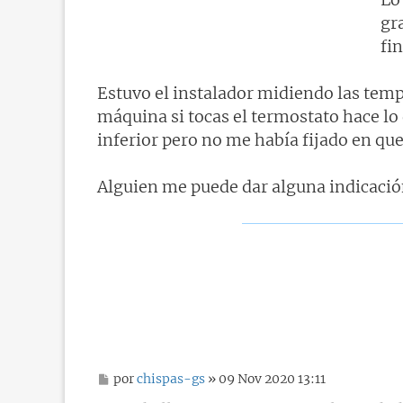
gr
fi
Estuvo el instalador midiendo las temp
máquina si tocas el termostato hace lo q
inferior pero no me había fijado en que
Alguien me puede dar alguna indicación
M
por
chispas-gs
» 09 Nov 2020 13:11
e