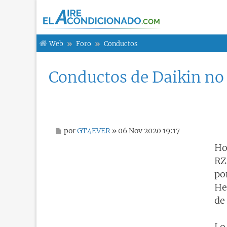
Web
Foro
Conductos
Conductos de Daikin no 
M
por
GT4EVER
» 06 Nov 2020 19:17
e
n
Ho
s
RZ
a
j
po
e
He
de
Lo