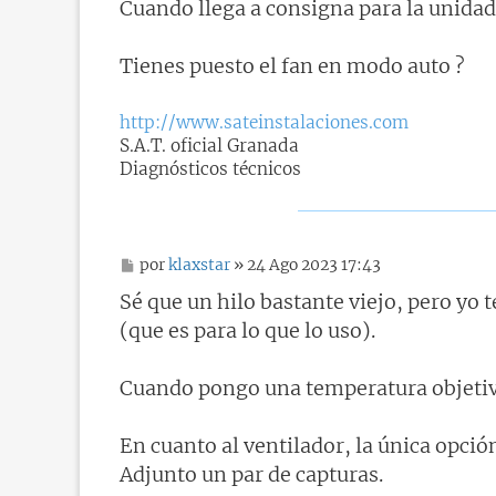
n
Cuando llega a consigna para la unidad
s
a
j
Tienes puesto el fan en modo auto ?
e
http://www.sateinstalaciones.com
S.A.T. oficial Granada
Diagnósticos técnicos
M
por
klaxstar
» 24 Ago 2023 17:43
e
n
Sé que un hilo bastante viejo, pero y
s
(que es para lo que lo uso).
a
j
e
Cuando pongo una temperatura objetivo,
En cuanto al ventilador, la única opci
Adjunto un par de capturas.