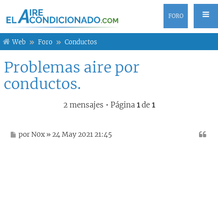
FORO
Web
Foro
Conductos
Problemas aire por
conductos.
2 mensajes • Página
1
de
1
M
por
N0x
» 24 May 2021 21:45
e
n
s
a
j
e