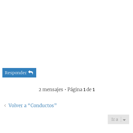
Responder
2 mensajes • Página
1
de
1
Volver a “Conductos”
Ir a