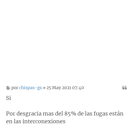
M
por
chispas-gs
» 25 May 2021 07:40
e
n
Si
s
a
j
Por desgracia mas del 85% de las fugas están
e
en las interconexiones