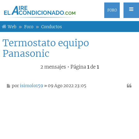
FORO
Web
Foro
Conductos
Termostato equipo
Panasonic
2 mensajes • Página
1
de
1
M
por
isimolo159
» 09 Ago 2022 23:05
e
n
s
a
j
e