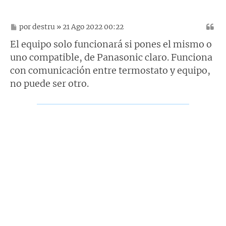
M
por
destru
» 21 Ago 2022 00:22
e
n
El equipo solo funcionará si pones el mismo o
s
uno compatible, de Panasonic claro. Funciona
a
j
con comunicación entre termostato y equipo,
e
no puede ser otro.