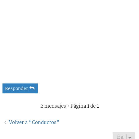
Responder
2 mensajes • Página
1
de
1
Volver a “Conductos”
Ir a