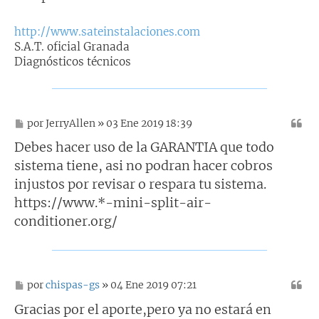
http://www.sateinstalaciones.com
S.A.T. oficial Granada
Diagnósticos técnicos
M
por
JerryAllen
» 03 Ene 2019 18:39
e
n
Debes hacer uso de la GARANTIA que todo
s
sistema tiene, asi no podran hacer cobros
a
j
injustos por revisar o respara tu sistema.
e
https://www.*-mini-split-air-
conditioner.org/
M
por
chispas-gs
» 04 Ene 2019 07:21
e
n
Gracias por el aporte,pero ya no estará en
s