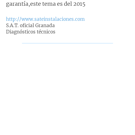
garantía,este tema es del 2015
a
j
e
http://www.sateinstalaciones.com
S.A.T. oficial Granada
Diagnósticos técnicos