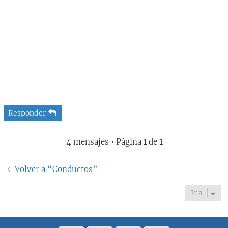
Responder
4 mensajes • Página
1
de
1
Volver a “Conductos”
Ir a