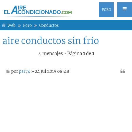
FORO
Web
Foro
Conductos
aire conductos sin frio
4 mensajes • Página
1
de
1
M
por
psr74
» 24 Jul 2015 08:48
e
n
s
a
j
e