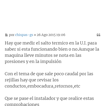
M
por
chispas-gs
» 26 Ago 2015 19:06
e
n
Hay que medir el salto termico en la U.I. para
s
saber si esta funcionando bien o no.Aunque la
a
j
maquina lleve minutos se nota en las
e
presiones y en la impulsión
Con el tema de que sale poco caudal por las
rejillas hay que revisar los
conductos,embocadura,retornos,etc
Que se pase el instalador y que realice estas
comprobaciones