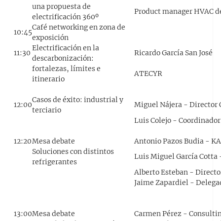
una propuesta de
Product manager HVAC d
electrificación 360º
Café networking en zona de
10:45
exposición
Electrificación en la
11:30
Ricardo García San José
descarbonización:
fortalezas, límites e
ATECYR
itinerario
Casos de éxito: industrial y
12:00
Miguel Nájera - Director 
terciario
Luis Colejo - Coordinador
12:20
Mesa debate
Antonio Pazos Budia - KA
Soluciones con distintos
Luis Miguel García Cotta
refrigerantes
Alberto Esteban - Direct
Jaime Zapardiel - Delega
13:00
Mesa debate
Carmen Pérez - Consultin