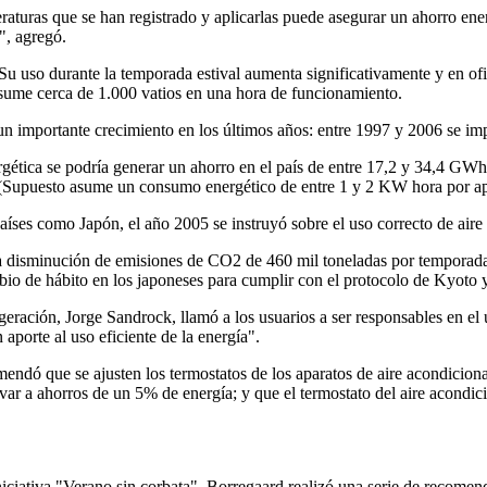
aturas que se han registrado y aplicarlas puede asegurar un ahorro ener
", agregó.
 Su uso durante la temporada estival aumenta significativamente y en o
onsume cerca de 1.000 vatios en una hora de funcionamiento.
un importante crecimiento en los últimos años: entre 1997 y 2006 se im
rgética se podría generar un ahorro en el país de entre 17,2 y 34,4 GWh
o. (Supuesto asume un consumo energético de entre 1 y 2 KW hora por ap
países como Japón, el año 2005 se instruyó sobre el uso correcto de aire
disminución de emisiones de CO2 de 460 mil toneladas por temporada. 
 de hábito en los japoneses para cumplir con el protocolo de Kyoto y 
eración, Jorge Sandrock, llamó a los usuarios a ser responsables en el 
porte al uso eficiente de la energía".
ndó que se ajusten los termostatos de los aparatos de aire acondicion
var a ahorros de un 5% de energía; y que el termostato del aire acondici
niciativa "Verano sin corbata", Borregaard realizó una serie de recomen