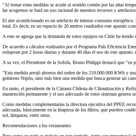
"Al tomar estas medidas se acude al sentido común por las altas temper
las acogemos se hará un uso racional de nuestros recursos y artefactos
El aire acondicionado es un artefacto de intenso consumo energético.
total. Es decir, en un espacio de 20 metros cuadrados este aparato c
A esto se agrega que la demanda de estos equipos en Chile ha tenido 
De acuerdo a cálculos realizados por el Programa País Eficiencia Ene
redujeran por 2 horas diarias y durante 40 días el uso de este aparat
A su vez, el Presidente de la Sofofa, Bruno Philippi destacó que "en 
"Esta medida arrojó ahorros del orden de los 210.000.000 KWh y una 
gobierno Nipón, sino más bien una medida que busca generar un cambio
En tanto, el presidente de la Cámara Chilena de Climatización y Refrig
mantención permanente y el uso adecuado de estos sistemas genera un a
Como medidas complementarias la directora ejecutiva del PPEE recome
adecuada, básicamente en la limpieza de los filtros, que pueden conlle
sol, lámparas, entre otras.
Recomendaciones a los veraneantes
Pero como no todo es trabajo en este periodo, junto con presentar la i