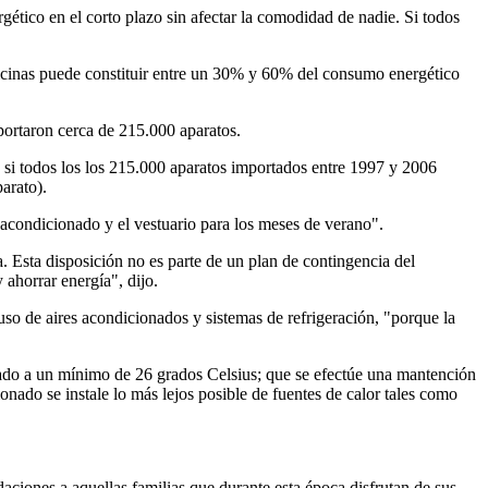
gético en el corto plazo sin afectar la comodidad de nadie. Si todos
ficinas puede constituir entre un 30% y 60% del consumo energético
portaron cerca de 215.000 aparatos.
 si todos los los 215.000 aparatos importados entre 1997 y 2006
arato).
 acondicionado y el vestuario para los meses de verano".
Esta disposición no es parte de un plan de contingencia del
ahorrar energía", dijo.
uso de aires acondicionados y sistemas de refrigeración, "porque la
ado a un mínimo de 26 grados Celsius; que se efectúe una mantención
onado se instale lo más lejos posible de fuentes de calor tales como
daciones a aquellas familias que durante esta época disfrutan de sus