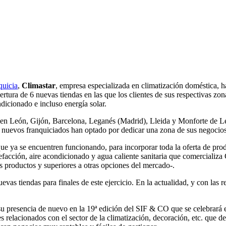
quicia
,
Climastar
, empresa especializada en climatización doméstica, h
pertura de 6 nuevas tiendas en las que los clientes de sus respectivas z
ndicionado e incluso energía solar.
 en León, Gijón, Barcelona, Leganés (Madrid), Lleida y Monforte de Le
s nuevos franquiciados han optado por dedicar una zona de sus negocios 
 ya se encuentren funcionando, para incorporar toda la oferta de produc
facción, aire acondicionado y agua caliente sanitaria que comercializa 
s productos y superiores a otras opciones del mercado-.
evas tiendas para finales de este ejercicio. En la actualidad, y con las
 su presencia de nuevo en la 19ª edición del SIF & CO que se celebrará 
les relacionados con el sector de la climatización, decoración, etc. que