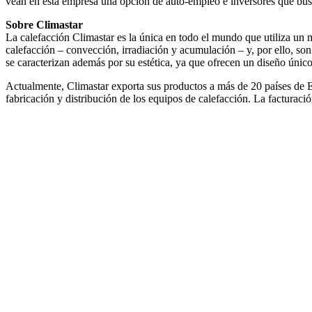
vean en esta empresa una opción de auto-empleo e inversores que busc
Sobre Climastar
La calefacción Climastar es la única en todo el mundo que utiliza un 
calefacción – convección, irradiación y acumulación – y, por ello, 
se caracterizan además por su estética, ya que ofrecen un diseño único
Actualmente, Climastar exporta sus productos a más de 20 países de E
fabricación y distribución de los equipos de calefacción. La facturaci