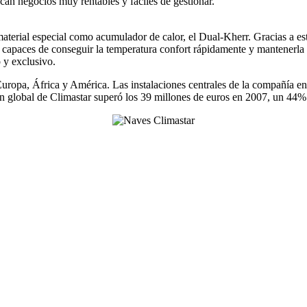
an negocios muy rentables y fáciles de gestionar.
material especial como acumulador de calor, el Dual-Kherr. Gracias a est
son capaces de conseguir la temperatura confort rápidamente y mantener
 y exclusivo.
uropa, África y América. Las instalaciones centrales de la compañía en
ón global de Climastar superó los 39 millones de euros en 2007, un 44% 