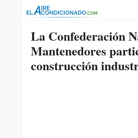
Pasar al contenido principal
La Confederación Na
Mantenedores partic
construcción industr