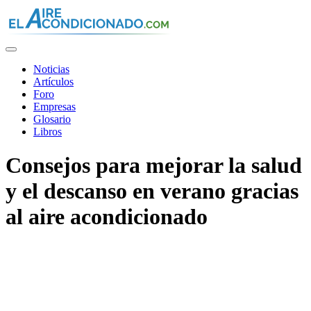
Pasar
al
contenido
principal
Noticias
Artículos
Foro
Empresas
Glosario
Libros
Consejos para mejorar la salud
y el descanso en verano gracias
al aire acondicionado