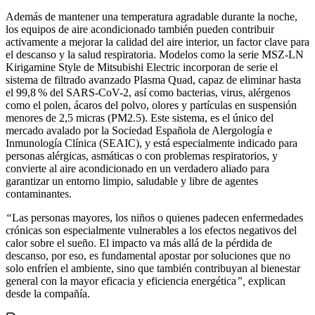
Además de mantener una temperatura agradable durante la noche,
los equipos de aire acondicionado también pueden contribuir
activamente a mejorar la calidad del aire interior, un factor clave para
el descanso y la salud respiratoria. Modelos como la serie MSZ-LN
Kirigamine Style de Mitsubishi Electric incorporan de serie el
sistema de filtrado avanzado Plasma Quad, capaz de eliminar hasta
el 99,8 % del SARS-CoV-2, así como bacterias, virus, alérgenos
como el polen, ácaros del polvo, olores y partículas en suspensión
menores de 2,5 micras (PM2.5). Este sistema, es el único del
mercado avalado por la Sociedad Española de Alergología e
Inmunología Clínica (SEAIC), y está especialmente indicado para
personas alérgicas, asmáticas o con problemas respiratorios, y
convierte al aire acondicionado en un verdadero aliado para
garantizar un entorno limpio, saludable y libre de agentes
contaminantes.
“
Las personas mayores, los niños o quienes padecen enfermedades
crónicas son especialmente vulnerables a los efectos negativos del
calor sobre el sueño. El impacto va más allá de la pérdida de
descanso, por eso, es fundamental apostar por soluciones que no
solo enfríen el ambiente, sino que también contribuyan al bienestar
general con la mayor eficacia y eficiencia energética
”,
explican
desde la compañía.