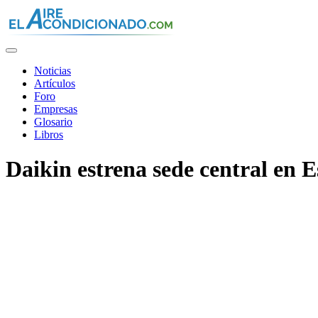
Pasar
al
contenido
principal
Noticias
Artículos
Foro
Empresas
Glosario
Libros
Daikin estrena sede central en 