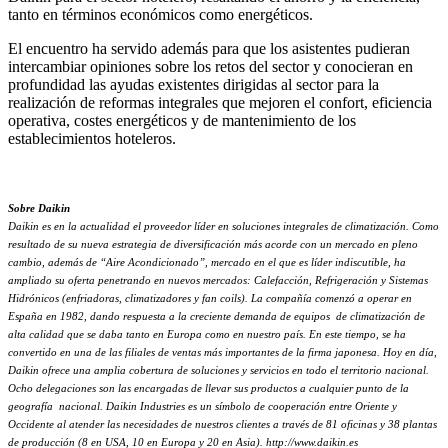
tanto en términos económicos como energéticos.
El encuentro ha servido además para que los asistentes pudieran
intercambiar opiniones sobre los retos del sector y conocieran en
profundidad las ayudas existentes dirigidas al sector para la
realización de reformas integrales que mejoren el confort, eficiencia
operativa, costes energéticos y de mantenimiento de los
establecimientos hoteleros.
Sobre Daikin
Daikin es en la actualidad el proveedor líder en soluciones integrales de climatización. Como
resultado de su nueva estrategia de diversificación más acorde con un mercado en pleno
cambio, además de “Aire Acondicionado”, mercado en el que es líder indiscutible, ha
ampliado su oferta penetrando en nuevos mercados: Calefacción, Refrigeración y Sistemas
Hidrónicos (enfriadoras, climatizadores y fan coils). La compañía comenzó a operar en
España en 1982, dando respuesta a la creciente demanda de equipos de climatización de
alta calidad que se daba tanto en Europa como en nuestro país. En este tiempo, se ha
convertido en una de las filiales de ventas más importantes de la firma japonesa. Hoy en día,
Daikin ofrece una amplia cobertura de soluciones y servicios en todo el territorio nacional.
Ocho delegaciones son las encargadas de llevar sus productos a cualquier punto de la
geografía nacional. Daikin Industries es un símbolo de cooperación entre Oriente y
Occidente al atender las necesidades de nuestros clientes a través de 81 oficinas y 38 plantas
de producción (8 en USA, 10 en Europa y 20 en Asia). http://www.daikin.es