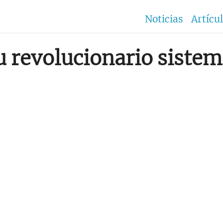
Noticias
Artícu
u revolucionario siste