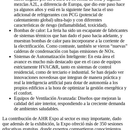
mezclas A2L, a diferencia de Europa, que dio este paso hace
ya algunos años y está en la siguiente fase hacia el uso
adicional de refrigerantes con PCG (potencial de
calentamiento global) ultra-bajo y con diferentes
características de riesgo (inflamabilidad, toxicidad).
Bombas de calor: La feria ha sido un escaparate de fabricantes
de sistemas térmicos que han dado el paso hacia adelante, y
muestran bombas de calor para incorporarse a la corriente de
la electrificación. Como contraste, también se vieron “nuevas”
calderas de condensación con bajas emisiones de NOx.
Sistemas de Automatización Inteligente: En esta área el
avance es mucho más destacado que en el caso de equipos
estrictamente HVAC&R, tanto en sistemas de control
residencial, como de terciario e industrial. Se han dejado ver
innovaciones novedosas que integran de manera práctica y
real la inteligencia artificial para dotar de autonomía a los
propios edificios a la hora de optimizar la gestión energética y
el confort.
Equipos de Ventilación Avanzada: Diseños que mejoran la
calidad del aire interior, respondiendo a la creciente demanda
de ambientes saludables.
La contribución de AHR Expo al sector es muy importante, dado
que además de la exhibición, la Expo ofreció más de 350 sesiones
educativas gratuitas, donde expertos compartieron conocimientos