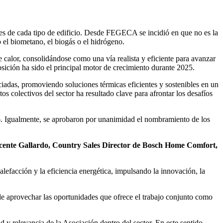
des de cada tipo de edificio. Desde FEGECA se incidió en que no es la
o el biometano, el biogás o el hidrógeno.
 calor, consolidándose como una vía realista y eficiente para avanzar
osición ha sido el principal motor de crecimiento durante 2025.
adas, promoviendo soluciones térmicas eficientes y sostenibles en un
s colectivos del sector ha resultado clave para afrontar los desafíos
26. Igualmente, se aprobaron por unanimidad el nombramiento de los
cente Gallardo, Country Sales Director de Bosch Home Comfort,
efacción y la eficiencia energética, impulsando la innovación, la
de aprovechar las oportunidades que ofrece el trabajo conjunto como
 y relevancia de la Asociación dentro del sector. En este sentido,