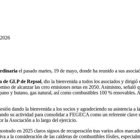
rdinaria
el pasado martes, 19 de mayo, donde ha reunido a sus asociad
ra de GLP de Repsol
, dio la bienvenida a todos los asociados y dirigió 
miso de alcanzar las cero emisiones netas en 2050. Asimismo, señaló q
propano y butano, gas natural, así como combustibles 100 % renovables.
sesión dando la bienvenida a los socios y agradeciendo su asistencia a 
lsando su actividad para consolidar a FEGECA como un referente clave 
r la Asociación a lo largo del ejercicio.
strado en 2025 claros signos de recuperación tras varios años marcados 
ativa a la consideración de las calderas de combustibles fósiles, especial