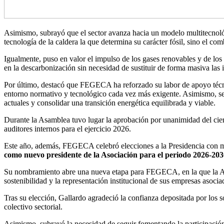
Asimismo, subrayó que el sector avanza hacia un modelo multitecnológ
tecnología de la caldera la que determina su carácter fósil, sino el co
Igualmente, puso en valor el impulso de los gases renovables y de los
en la descarbonización sin necesidad de sustituir de forma masiva las 
Por último, destacó que FEGECA ha reforzado su labor de apoyo técni
entorno normativo y tecnológico cada vez más exigente. Asimismo, señal
actuales y consolidar una transición energética equilibrada y viable.
Durante la Asamblea tuvo lugar la aprobación por unanimidad del cie
auditores internos para el ejercicio 2026.
Este año, además, FEGECA celebró elecciones a la Presidencia con m
como nuevo presidente de la Asociación para el periodo 2026-20
Su nombramiento abre una nueva etapa para FEGECA, en la que la Asocia
sostenibilidad y la representación institucional de sus empresas asocia
Tras su elección, Gallardo agradeció la confianza depositada por los
colectivo sectorial.
Asimismo, subrayó la necesidad de seguir fomentando la participación y