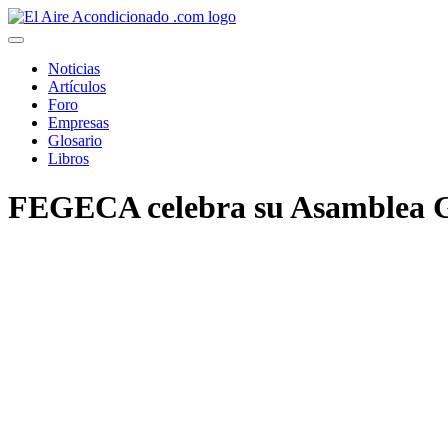
Pasar
al
contenido
Noticias
principal
Artículos
Foro
Empresas
Glosario
Libros
FEGECA celebra su Asamblea Ge