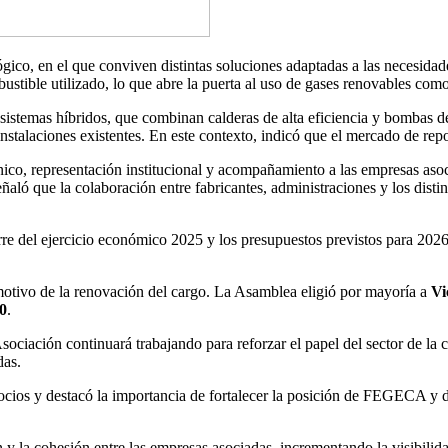
ico, en el que conviven distintas soluciones adaptadas a las necesida
mbustible utilizado, lo que abre la puerta al uso de gases renovables com
 sistemas híbridos, que combinan calderas de alta eficiencia y bombas de
instalaciones existentes. En este contexto, indicó que el mercado de rep
co, representación institucional y acompañamiento a las empresas asoci
ó que la colaboración entre fabricantes, administraciones y los distinto
rre del ejercicio económico 2025 y los presupuestos previstos para 20
otivo de la renovación del cargo. La Asamblea eligió por mayoría a
Vi
30
.
ción continuará trabajando para reforzar el papel del sector de la cal
das.
 socios y destacó la importancia de fortalecer la posición de FEGECA y 
 la cohesión entre las empresas asociadas, incrementando la visibilidad