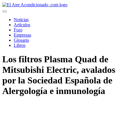
Pasar
al
contenido
Noticias
principal
Artículos
Foro
Empresas
Glosario
Libros
Los filtros Plasma Quad de
Mitsubishi Electric, avalados
por la Sociedad Española de
Alergología e inmunología