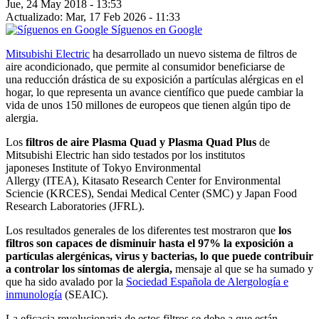
Jue, 24 May 2018 - 13:53
Actualizado: Mar, 17 Feb 2026 - 11:33
Síguenos en Google
Mitsubishi Electric
ha desarrollado un nuevo sistema de filtros de
aire acondicionado, que permite al consumidor beneficiarse de
una reducción drástica de su exposición a partículas alérgicas en el
hogar, lo que representa un avance científico que puede cambiar la
vida de unos 150 millones de europeos que tienen algún tipo de
alergia.
Los
filtros de aire Plasma Quad y Plasma Quad Plus
de
Mitsubishi Electric han sido testados por los institutos
japoneses Institute of Tokyo Environmental
Allergy (ITEA), Kitasato Research Center for Environmental
Sciencie (KRCES), Sendai Medical Center (SMC) y Japan Food
Research Laboratories (JFRL).
Los resultados generales de los diferentes test mostraron que
los
filtros son capaces de disminuir hasta el 97% la exposición a
partículas alergénicas, virus y bacterias, lo que puede contribuir
a controlar los síntomas de alergia,
mensaje al que se ha sumado y
que ha sido avalado por la
Sociedad Española de Alergología e
inmunología
(SEAIC).
La eficacia revolucionaria de estos filtros se debe a que están