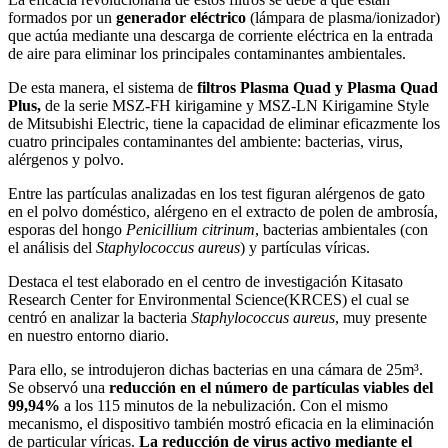
formados por un
generador eléctrico
(lámpara de plasma/ionizador)
que actúa mediante una descarga de corriente eléctrica en la entrada
de aire para eliminar los principales contaminantes ambientales.
De esta manera, el sistema de
filtros Plasma Quad y Plasma Quad
Plus,
de la serie MSZ-FH kirigamine y MSZ-LN Kirigamine Style
de Mitsubishi Electric, tiene la capacidad de eliminar eficazmente los
cuatro principales contaminantes del ambiente: bacterias, virus,
alérgenos y polvo.​
Entre las partículas analizadas en los test figuran alérgenos de gato
en el polvo doméstico, alérgeno en el extracto de polen de ambrosía,
esporas del hongo
Penicillium citrinum
, bacterias ambientales (con
el análisis del
Staphylococcus aureus
) y partículas víricas.
Destaca el test elaborado en el centro de investigación Kitasato
Research Center for Environmental Science(KRCES) el cual se
centró en analizar la bacteria
Staphylococcus aureus
, muy presente
en nuestro entorno diario.
Para ello, se introdujeron dichas bacterias en una cámara de 25m³.
Se observó una
reducción en el número de partículas viables del
99,94%
a los 115 minutos de la nebulización. Con el mismo
mecanismo, el dispositivo también mostró eficacia en la eliminación
de particular víricas.
La reducción de virus activo mediante el