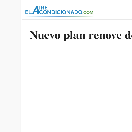
Pasar al contenido principal
Nuevo plan renove d