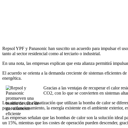
Repsol YPF y Panasonic han suscrito un acuerdo para impulsar el uso
tanto al sector residencial como al terciario o industrial.
En una nota, las empresas explican que esta alianza permitirá impulsa
El acuerdo se orienta a la demanda creciente de sistemas eficientes de c
energética.
Gracias a las ventajas de recuperar el calor re
CO2, con lo que se convierten en sistemas alt
Los sistemas de climatización que utilizan la bomba de calor se diferen
para su funcionamiento, la energía existente en el ambiente exterior, es
Las empresas señalan que las bombas de calor son la solución ideal par
un 15%, mientras que los costes de operación pueden descender, gracias