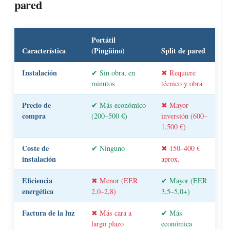
pared
Portátil
Característica
(Pingüino)
Split de pared
Instalación
✔ Sin obra, en
✖ Requiere
minutos
técnico y obra
Precio de
✔ Más económico
✖ Mayor
compra
(200–500 €)
inversión (600–
1.500 €)
Coste de
✔ Ninguno
✖ 150–400 €
instalación
aprox.
Eficiencia
✖ Menor (EER
✔ Mayor (EER
energética
2,0–2,8)
3,5–5,0+)
Factura de la luz
✖ Más cara a
✔ Más
largo plazo
económica