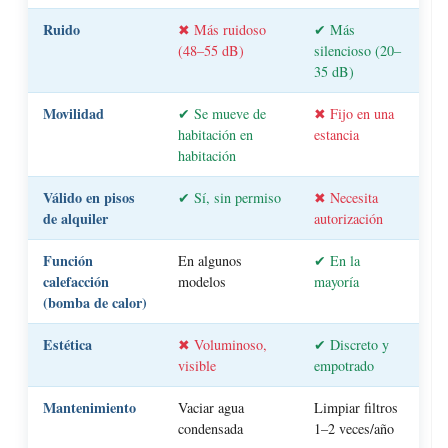
Ruido
✖ Más ruidoso
✔ Más
(48–55 dB)
silencioso (20–
35 dB)
Movilidad
✔ Se mueve de
✖ Fijo en una
habitación en
estancia
habitación
Válido en pisos
✔ Sí, sin permiso
✖ Necesita
de alquiler
autorización
Función
En algunos
✔ En la
calefacción
modelos
mayoría
(bomba de calor)
Estética
✖ Voluminoso,
✔ Discreto y
visible
empotrado
Mantenimiento
Vaciar agua
Limpiar filtros
condensada
1–2 veces/año