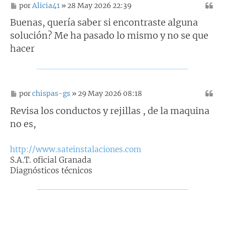
M
por
Alicia41
» 28 May 2026 22:39
e
n
Buenas, quería saber si encontraste alguna
s
solución? Me ha pasado lo mismo y no se que
a
j
hacer
e
M
por
chispas-gs
» 29 May 2026 08:18
e
n
Revisa los conductos y rejillas , de la maquina
s
no es,
a
j
e
http://www.sateinstalaciones.com
S.A.T. oficial Granada
Diagnósticos técnicos