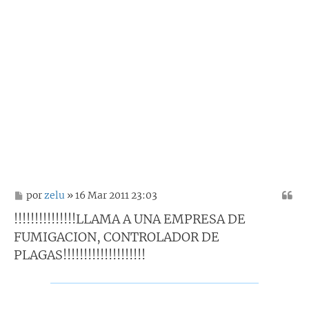
M
por
zelu
» 16 Mar 2011 23:03
e
n
!!!!!!!!!!!!!!!LLAMA A UNA EMPRESA DE
s
FUMIGACION, CONTROLADOR DE
a
j
PLAGAS!!!!!!!!!!!!!!!!!!!!
e