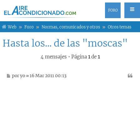
FORO
Web
Foro
Normas, comunicados y otros
Otros temas
Hasta los... de las "moscas"
4 mensajes • Página
1
de
1
M
por
yo
» 16 Mar 2011 00:13
e
n
s
a
j
e