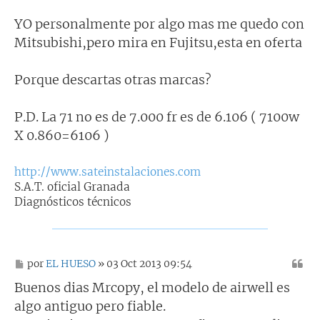
YO personalmente por algo mas me quedo con
Mitsubishi,pero mira en Fujitsu,esta en oferta
Porque descartas otras marcas?
P.D. La 71 no es de 7.000 fr es de 6.106 ( 7100w
X 0.860=6106 )
http://www.sateinstalaciones.com
S.A.T. oficial Granada
Diagnósticos técnicos
M
por
EL HUESO
» 03 Oct 2013 09:54
e
n
Buenos dias Mrcopy, el modelo de airwell es
s
algo antiguo pero fiable.
a
j