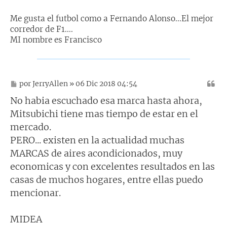
Me gusta el futbol como a Fernando Alonso...El mejor
corredor de F1....
MI nombre es Francisco
M
por
JerryAllen
» 06 Dic 2018 04:54
e
n
No habia escuchado esa marca hasta ahora,
s
Mitsubichi tiene mas tiempo de estar en el
a
j
mercado.
e
PERO... existen en la actualidad muchas
MARCAS de aires acondicionados, muy
economicas y con excelentes resultados en las
casas de muchos hogares, entre ellas puedo
mencionar.
MIDEA