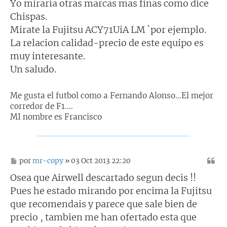
Yo miraria otras marcas mas finas como dice
e
Chispas.
Mirate la Fujitsu ACY71UiA LM `por ejemplo.
La relacion calidad-precio de este equipo es
muy interesante.
Un saludo.
Me gusta el futbol como a Fernando Alonso...El mejor
corredor de F1....
MI nombre es Francisco
M
por
mr-copy
» 03 Oct 2013 22:20
e
n
Osea que Airwell descartado segun decis !!
s
Pues he estado mirando por encima la Fujitsu
a
j
que recomendais y parece que sale bien de
e
precio , tambien me han ofertado esta que