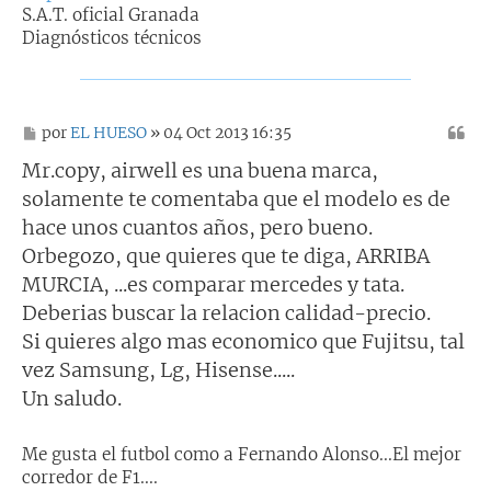
S.A.T. oficial Granada
Diagnósticos técnicos
M
por
EL HUESO
» 04 Oct 2013 16:35
e
n
Mr.copy, airwell es una buena marca,
s
solamente te comentaba que el modelo es de
a
j
hace unos cuantos años, pero bueno.
e
Orbegozo, que quieres que te diga, ARRIBA
MURCIA, ...es comparar mercedes y tata.
Deberias buscar la relacion calidad-precio.
Si quieres algo mas economico que Fujitsu, tal
vez Samsung, Lg, Hisense.....
Un saludo.
Me gusta el futbol como a Fernando Alonso...El mejor
corredor de F1....