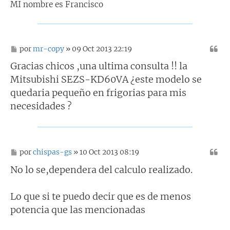
MI nombre es Francisco
M
por
mr-copy
» 09 Oct 2013 22:19
e
n
Gracias chicos ,una ultima consulta !! la
s
Mitsubishi SEZS-KD60VA ¿este modelo se
a
j
quedaria pequeño en frigorias para mis
e
necesidades ?
M
por
chispas-gs
» 10 Oct 2013 08:19
e
n
No lo se,dependera del calculo realizado.
s
a
j
Lo que si te puedo decir que es de menos
e
potencia que las mencionadas