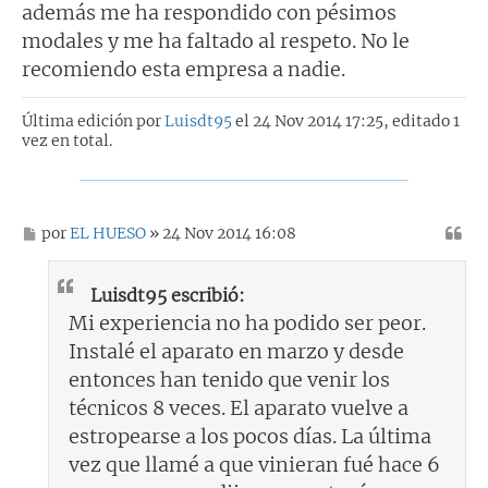
además me ha respondido con pésimos
modales y me ha faltado al respeto. No le
recomiendo esta empresa a nadie.
Última edición por
Luisdt95
el 24 Nov 2014 17:25, editado 1
vez en total.
M
por
EL HUESO
» 24 Nov 2014 16:08
e
n
s
Luisdt95 escribió:
a
j
Mi experiencia no ha podido ser peor.
e
Instalé el aparato en marzo y desde
entonces han tenido que venir los
técnicos 8 veces. El aparato vuelve a
estropearse a los pocos días. La última
vez que llamé a que vinieran fué hace 6