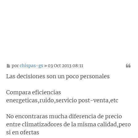
M
por
chispas-gs
» 03 Oct 2013 08:11
e
n
Las decisiones son un poco personales
s
a
j
Compara eficiencias
e
energeticas,ruido,servicio post-venta,etc
No encontraras mucha diferencia de precio
entre climatizadores de la misma calidad,pero
si en ofertas