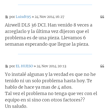
M
por
Luisdt95
» 24 Nov 2014 16:27
e
n
Airwell DLS 36 DCI. Han venido 8 veces a
s
arreglarlo y la última vez dijeron que el
a
j
problema es de una pieza. Llevamos 6
e
semanas esperando que llegue la pieza.
M
por
EL HUESO
» 24 Nov 2014 20:13
e
n
Yo instalé algunas y la verdad es que no he
s
tenido ni un solo problema hasta hoy. Te
a
j
hablo de hace ya mas de 4 años.
e
Tal vez el problema no tenga que ver con el
equipo en si sino con otros factores??
Un saludo.