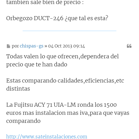
tambien sale bien de precio :
Orbegozo DUCT-246 ¿que tal es esta?
M
por
chispas-gs
» 04 Oct 2013 09:14
e
n
Todas valen lo que ofrecen,dependera del
s
precio que te han dado
a
j
e
Estas comparando calidades,eficiencias,etc
distintas
La Fujitsu ACY 71 UIA-LM ronda los 1500
euros mas instalacion mas iva,para que vayas
comparando
http://www.sateinstalaciones.com