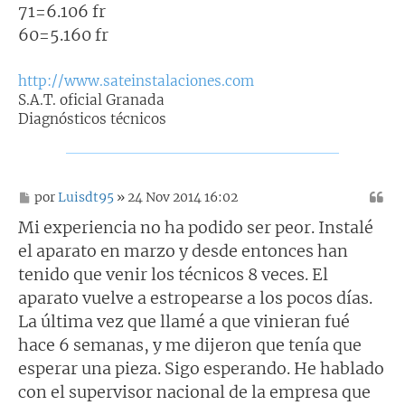
71=6.106 fr
60=5.160 fr
http://www.sateinstalaciones.com
S.A.T. oficial Granada
Diagnósticos técnicos
M
por
Luisdt95
» 24 Nov 2014 16:02
e
n
Mi experiencia no ha podido ser peor. Instalé
s
el aparato en marzo y desde entonces han
a
j
tenido que venir los técnicos 8 veces. El
e
aparato vuelve a estropearse a los pocos días.
La última vez que llamé a que vinieran fué
hace 6 semanas, y me dijeron que tenía que
esperar una pieza. Sigo esperando. He hablado
con el supervisor nacional de la empresa que