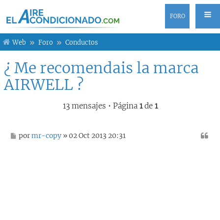
FORO
Web
Foro
Conductos
¿ Me recomendais la marca
AIRWELL ?
13 mensajes • Página
1
de
1
M
por
mr-copy
» 02 Oct 2013 20:31
e
n
s
a
j
e